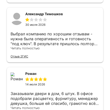
Рекомендуем и планируем в дальнейшем, по
вопросу дверей, обращаться сюда.
Александр Тимошков
30 июля 2026
Выбрал компанию по хорошим отзывам -
нужна была оперативность и готовность
"под ключ". В результате пришлось полтора
часа потратить на уборку подъезда, так как
Читать полностью
монтажники решили, что в услугу
Отзыв 2ГИС
"утилизация старой двери" не входит
уборка выломанного деревянного косяка и
образовавшегося строительного мусора.
После предъявления претензии менеджеру
Роман
получил только недовольный звонок от
монтажника, никаких извинений и попыток
14 июля 2026
урегулирования. С замерщиком и
менеджером специально обговаривал, что
Заказывали двери в дом, 6 штук. В офисе
нужна утилизация, мне это затруднительно -
подобрали расцветку, фурнитуру, менеджер
ограниченные физические возможности...
девушка, больше ей спасибо, грамотно всё
Дополнение на следующий день - отберите
подсказывала и советовала. Парни
Читать полностью