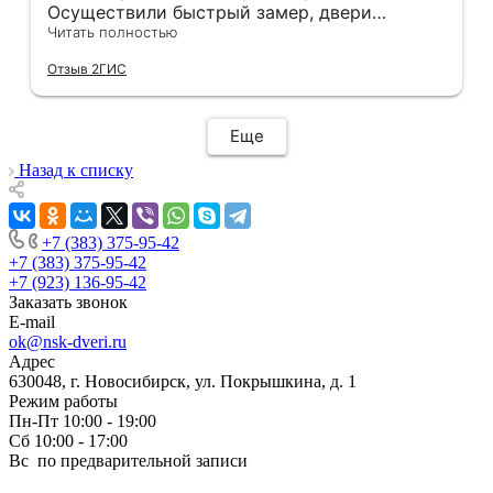
Осуществили быстрый замер, двери
оказались в наличии. По доставке
Читать полностью
отдельное спасибо, впервые встречаю
Отзыв 2ГИС
компанию, где я могу указать удобный для
меня интервал времени, а не ждать весь
день🙏 Не могу не отметить качественный
Еще
монтаж дверей, спасибо мастеру Антону за
его труд!!!
Назад к списку
+7 (383) 375-95-42
+7 (383) 375-95-42
+7 (923) 136-95-42
Заказать звонок
E-mail
ok@nsk-dveri.ru
Адрес
630048, г. Новосибирск, ул. Покрышкина, д. 1
Режим работы
Пн-Пт 10:00 - 19:00
Сб 10:00 - 17:00
Вс по предварительной записи