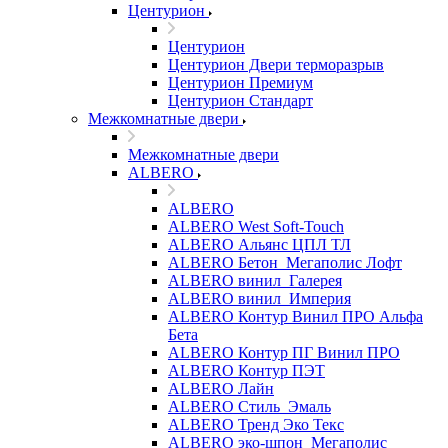
Центурион
Центурион
Центурион Двери терморазрыв
Центурион Премиум
Центурион Стандарт
Межкомнатные двери
Межкомнатные двери
ALBERO
ALBERO
ALBERO West Soft-Touch
ALBERO Альянс ЦПЛ ТЛ
ALBERO Бетон_Мегаполис Лофт
ALBERO винил_Галерея
ALBERO винил_Империя
ALBERO Контур Винил ПРО Альфа
Бета
ALBERO Контур ПГ Винил ПРО
ALBERO Контур ПЭТ
ALBERO Лайн
ALBERO Стиль_Эмаль
ALBERO Тренд Эко Текс
ALBERO эко-шпон_Мегаполис