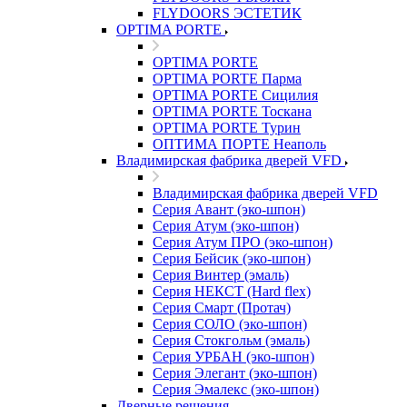
FLYDOORS ЭСТЕТИК
OPTIMA PORTE
OPTIMA PORTE
OPTIMA PORTE Парма
OPTIMA PORTE Сицилия
OPTIMA PORTE Тоскана
OPTIMA PORTE Турин
ОПТИМА ПОРТЕ Неаполь
Владимирская фабрика дверей VFD
Владимирская фабрика дверей VFD
Серия Авант (эко-шпон)
Серия Атум (эко-шпон)
Серия Атум ПРО (эко-шпон)
Серия Бейсик (эко-шпон)
Серия Винтер (эмаль)
Серия НЕКСТ (Hard flex)
Серия Смарт (Протач)
Серия СОЛО (эко-шпон)
Серия Стокгольм (эмаль)
Серия УРБАН (эко-шпон)
Серия Элегант (эко-шпон)
Серия Эмалекс (эко-шпон)
Дверные решения