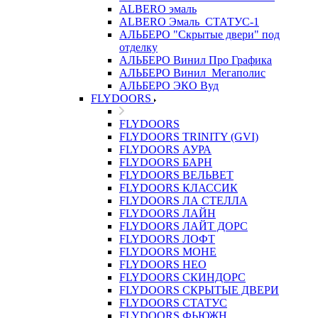
ALBERO эмаль
ALBERO Эмаль_СТАТУС-1
АЛЬБЕРО "Скрытые двери" под
отделку
АЛЬБЕРО Винил Про Графика
АЛЬБЕРО Винил_Мегаполис
АЛЬБЕРО ЭКО Вуд
FLYDOORS
FLYDOORS
FLYDOORS TRINITY (GVI)
FLYDOORS АУРА
FLYDOORS БАРН
FLYDOORS ВЕЛЬВЕТ
FLYDOORS КЛАССИК
FLYDOORS ЛА СТЕЛЛА
FLYDOORS ЛАЙН
FLYDOORS ЛАЙТ ДОРС
FLYDOORS ЛОФТ
FLYDOORS МОНЕ
FLYDOORS НЕО
FLYDOORS СКИНДОРС
FLYDOORS СКРЫТЫЕ ДВЕРИ
FLYDOORS СТАТУС
FLYDOORS ФЬЮЖН