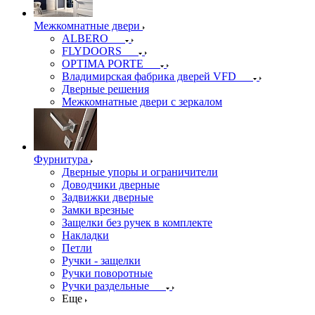
Межкомнатные двери
ALBERO
FLYDOORS
OPTIMA PORTE
Владимирская фабрика дверей VFD
Дверные решения
Межкомнатные двери c зеркалом
Фурнитура
Дверные упоры и ограничители
Доводчики дверные
Задвижки дверные
Замки врезные
Защелки без ручек в комплекте
Накладки
Петли
Ручки - защелки
Ручки поворотные
Ручки раздельные
Еще