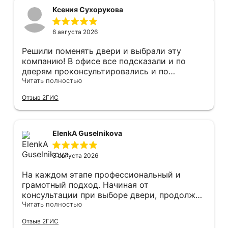
Ксения Сухорукова
6 августа 2026
Решили поменять двери и выбрали эту
компанию! В офисе все подсказали и по
дверям проконсультировались и по
фурнитуре. Анастасия ответила на все
Читать полностью
вопросы. Изготовление точно в срок!
Отзыв 2ГИС
Монтаж быстро, качественно и аккуратно,
Сергея прямо рекомендую! С утра до
вечера устанавливал, монтировал, весь
мусор убирает после монтажа. Рекомендую!
ElenkA Guselnikova
3 августа 2026
На каждом этапе профессиональный и
грамотный подход. Начиная от
консультации при выборе двери, продолжая
оперативным замером, завершая быстрой и
Читать полностью
качественной установкой, а за отделку и
Отзыв 2ГИС
оформление двери - отдельное спасибо!