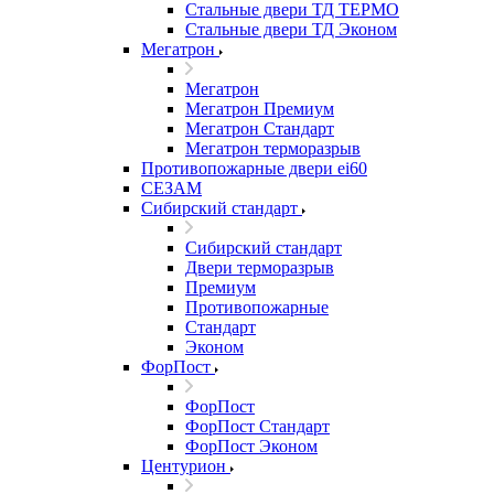
Стальные двери ТД ТЕРМО
Стальные двери ТД Эконом
Мегатрон
Мегатрон
Мегатрон Премиум
Мегатрон Стандарт
Мегатрон терморазрыв
Противопожарные двери ei60
СЕЗАМ
Сибирский стандарт
Сибирский стандарт
Двери терморазрыв
Премиум
Противопожарные
Стандарт
Эконом
ФорПост
ФорПост
ФорПост Стандарт
ФорПост Эконом
Центурион