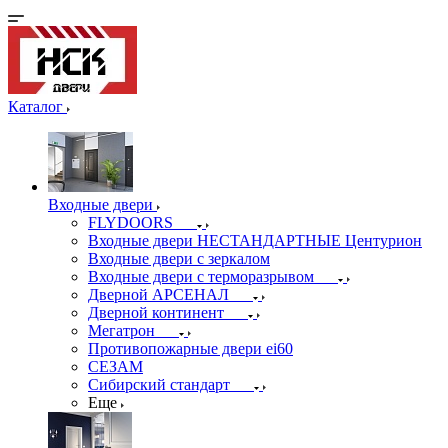
Каталог
Входные двери
FLYDOORS
Входные двери НЕСТАНДАРТНЫЕ Центурион
Входные двери с зеркалом
Входные двери с терморазрывом
Дверной АРСЕНАЛ
Дверной континент
Мегатрон
Противопожарные двери ei60
СЕЗАМ
Сибирский стандарт
Еще