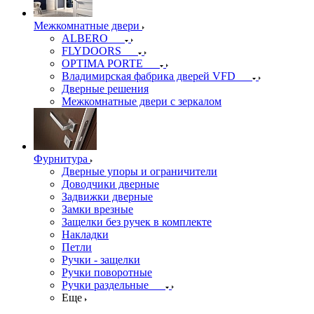
Межкомнатные двери
ALBERO
FLYDOORS
OPTIMA PORTE
Владимирская фабрика дверей VFD
Дверные решения
Межкомнатные двери c зеркалом
Фурнитура
Дверные упоры и ограничители
Доводчики дверные
Задвижки дверные
Замки врезные
Защелки без ручек в комплекте
Накладки
Петли
Ручки - защелки
Ручки поворотные
Ручки раздельные
Еще