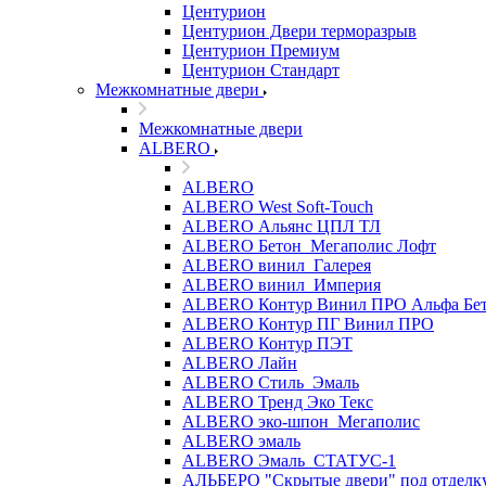
Центурион
Центурион Двери терморазрыв
Центурион Премиум
Центурион Стандарт
Межкомнатные двери
Межкомнатные двери
ALBERO
ALBERO
ALBERO West Soft-Touch
ALBERO Альянс ЦПЛ ТЛ
ALBERO Бетон_Мегаполис Лофт
ALBERO винил_Галерея
ALBERO винил_Империя
ALBERO Контур Винил ПРО Альфа Бе
ALBERO Контур ПГ Винил ПРО
ALBERO Контур ПЭТ
ALBERO Лайн
ALBERO Стиль_Эмаль
ALBERO Тренд Эко Текс
ALBERO эко-шпон_Мегаполис
ALBERO эмаль
ALBERO Эмаль_СТАТУС-1
АЛЬБЕРО "Скрытые двери" под отделк