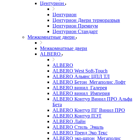
Центурион
Центурион
Центурион Двери терморазрыв
Центурион Премиум
Центурион Стандарт
Межкомнатные двери
Межкомнатные двери
ALBERO
ALBERO
ALBERO West Soft-Touch
ALBERO Альянс ЦПЛ ТЛ
ALBERO Бетон_Мегаполис Лофт
ALBERO винил_Галерея
ALBERO винил_Империя
ALBERO Контур Винил ПРО Альфа
Бета
ALBERO Контур ПГ Винил ПРО
ALBERO Контур ПЭТ
ALBERO Лайн
ALBERO Стиль_Эмаль
ALBERO Тренд Эко Текс
ALBERO эко-шпон_Мегаполис