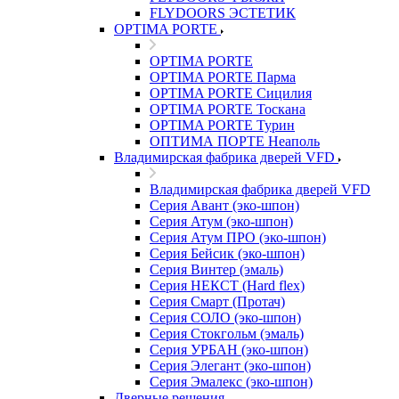
FLYDOORS ЭСТЕТИК
OPTIMA PORTE
OPTIMA PORTE
OPTIMA PORTE Парма
OPTIMA PORTE Сицилия
OPTIMA PORTE Тоскана
OPTIMA PORTE Турин
ОПТИМА ПОРТЕ Неаполь
Владимирская фабрика дверей VFD
Владимирская фабрика дверей VFD
Серия Авант (эко-шпон)
Серия Атум (эко-шпон)
Серия Атум ПРО (эко-шпон)
Серия Бейсик (эко-шпон)
Серия Винтер (эмаль)
Серия НЕКСТ (Hard flex)
Серия Смарт (Протач)
Серия СОЛО (эко-шпон)
Серия Стокгольм (эмаль)
Серия УРБАН (эко-шпон)
Серия Элегант (эко-шпон)
Серия Эмалекс (эко-шпон)
Дверные решения