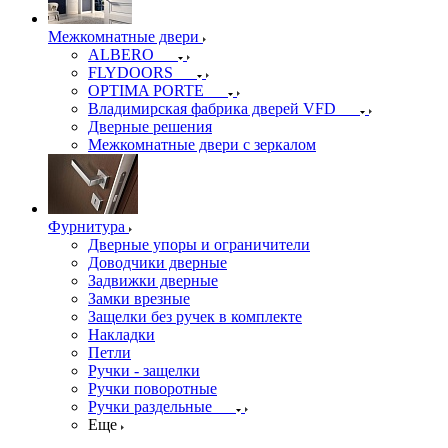
Межкомнатные двери
ALBERO
FLYDOORS
OPTIMA PORTE
Владимирская фабрика дверей VFD
Дверные решения
Межкомнатные двери c зеркалом
Фурнитура
Дверные упоры и ограничители
Доводчики дверные
Задвижки дверные
Замки врезные
Защелки без ручек в комплекте
Накладки
Петли
Ручки - защелки
Ручки поворотные
Ручки раздельные
Еще