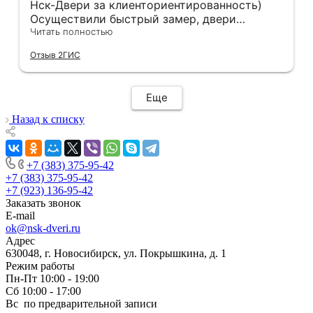
Нск-Двери за клиенториентированность)
Осуществили быстрый замер, двери
оказались в наличии. По доставке
Читать полностью
отдельное спасибо, впервые встречаю
Отзыв 2ГИС
компанию, где я могу указать удобный для
меня интервал времени, а не ждать весь
день🙏 Не могу не отметить качественный
Еще
монтаж дверей, спасибо мастеру Антону за
его труд!!!
Назад к списку
+7 (383) 375-95-42
+7 (383) 375-95-42
+7 (923) 136-95-42
Заказать звонок
E-mail
ok@nsk-dveri.ru
Адрес
630048, г. Новосибирск, ул. Покрышкина, д. 1
Режим работы
Пн-Пт 10:00 - 19:00
Сб 10:00 - 17:00
Вс по предварительной записи