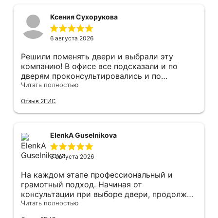
Ксения Сухорукова
6 августа 2026
Решили поменять двери и выбрали эту
компанию! В офисе все подсказали и по
дверям проконсультировались и по
фурнитуре. Анастасия ответила на все
Читать полностью
вопросы. Изготовление точно в срок!
Отзыв 2ГИС
Монтаж быстро, качественно и аккуратно,
Сергея прямо рекомендую! С утра до
вечера устанавливал, монтировал, весь
мусор убирает после монтажа. Рекомендую!
ElenkA Guselnikova
3 августа 2026
На каждом этапе профессиональный и
грамотный подход. Начиная от
консультации при выборе двери, продолжая
оперативным замером, завершая быстрой и
Читать полностью
качественной установкой, а за отделку и