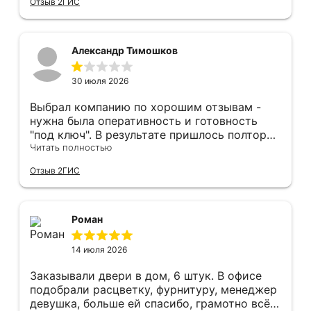
Отзыв 2ГИС
оформление двери - отдельное спасибо!
Рекомендуем и планируем в дальнейшем, по
вопросу дверей, обращаться сюда.
Александр Тимошков
30 июля 2026
Выбрал компанию по хорошим отзывам -
нужна была оперативность и готовность
"под ключ". В результате пришлось полтора
часа потратить на уборку подъезда, так как
Читать полностью
монтажники решили, что в услугу
Отзыв 2ГИС
"утилизация старой двери" не входит
уборка выломанного деревянного косяка и
образовавшегося строительного мусора.
После предъявления претензии менеджеру
Роман
получил только недовольный звонок от
монтажника, никаких извинений и попыток
14 июля 2026
урегулирования. С замерщиком и
менеджером специально обговаривал, что
Заказывали двери в дом, 6 штук. В офисе
нужна утилизация, мне это затруднительно -
подобрали расцветку, фурнитуру, менеджер
ограниченные физические возможности...
девушка, больше ей спасибо, грамотно всё