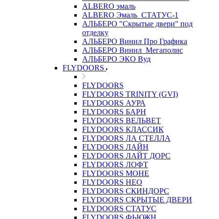
ALBERO эмаль
ALBERO Эмаль_СТАТУС-1
АЛЬБЕРО "Скрытые двери" под
отделку
АЛЬБЕРО Винил Про Графика
АЛЬБЕРО Винил_Мегаполис
АЛЬБЕРО ЭКО Вуд
FLYDOORS
FLYDOORS
FLYDOORS TRINITY (GVI)
FLYDOORS АУРА
FLYDOORS БАРН
FLYDOORS ВЕЛЬВЕТ
FLYDOORS КЛАССИК
FLYDOORS ЛА СТЕЛЛА
FLYDOORS ЛАЙН
FLYDOORS ЛАЙТ ДОРС
FLYDOORS ЛОФТ
FLYDOORS МОНЕ
FLYDOORS НЕО
FLYDOORS СКИНДОРС
FLYDOORS СКРЫТЫЕ ДВЕРИ
FLYDOORS СТАТУС
FLYDOORS ФЬЮЖН