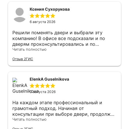
Ксения Сухорукова
6 августа 2026
Решили поменять двери и выбрали эту
компанию! В офисе все подсказали и по
дверям проконсультировались и по
фурнитуре. Анастасия ответила на все
Читать полностью
вопросы. Изготовление точно в срок!
Отзыв 2ГИС
Монтаж быстро, качественно и аккуратно,
Сергея прямо рекомендую! С утра до
вечера устанавливал, монтировал, весь
мусор убирает после монтажа. Рекомендую!
ElenkA Guselnikova
3 августа 2026
На каждом этапе профессиональный и
грамотный подход. Начиная от
консультации при выборе двери, продолжая
оперативным замером, завершая быстрой и
Читать полностью
качественной установкой, а за отделку и
Отзыв 2ГИС