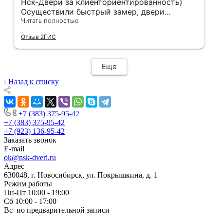
Нск-Двери за клиенториентированность)
Осуществили быстрый замер, двери
оказались в наличии. По доставке
Читать полностью
отдельное спасибо, впервые встречаю
Отзыв 2ГИС
компанию, где я могу указать удобный для
меня интервал времени, а не ждать весь
день🙏 Не могу не отметить качественный
Еще
монтаж дверей, спасибо мастеру Антону за
его труд!!!
Назад к списку
+7 (383) 375-95-42
+7 (383) 375-95-42
+7 (923) 136-95-42
Заказать звонок
E-mail
ok@nsk-dveri.ru
Адрес
630048, г. Новосибирск, ул. Покрышкина, д. 1
Режим работы
Пн-Пт 10:00 - 19:00
Сб 10:00 - 17:00
Вс по предварительной записи