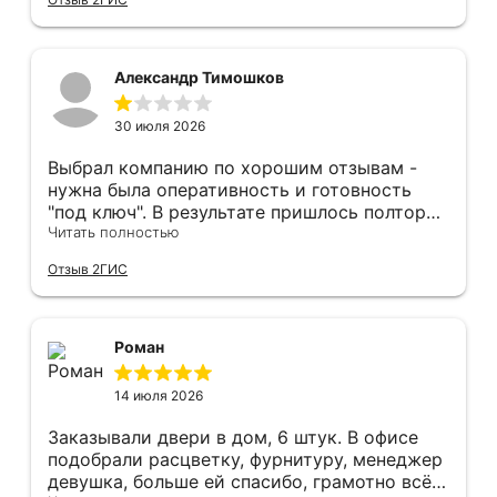
оформление двери - отдельное спасибо!
Рекомендуем и планируем в дальнейшем, по
вопросу дверей, обращаться сюда.
Александр Тимошков
30 июля 2026
Выбрал компанию по хорошим отзывам -
нужна была оперативность и готовность
"под ключ". В результате пришлось полтора
часа потратить на уборку подъезда, так как
Читать полностью
монтажники решили, что в услугу
Отзыв 2ГИС
"утилизация старой двери" не входит
уборка выломанного деревянного косяка и
образовавшегося строительного мусора.
После предъявления претензии менеджеру
Роман
получил только недовольный звонок от
монтажника, никаких извинений и попыток
14 июля 2026
урегулирования. С замерщиком и
менеджером специально обговаривал, что
Заказывали двери в дом, 6 штук. В офисе
нужна утилизация, мне это затруднительно -
подобрали расцветку, фурнитуру, менеджер
ограниченные физические возможности...
девушка, больше ей спасибо, грамотно всё