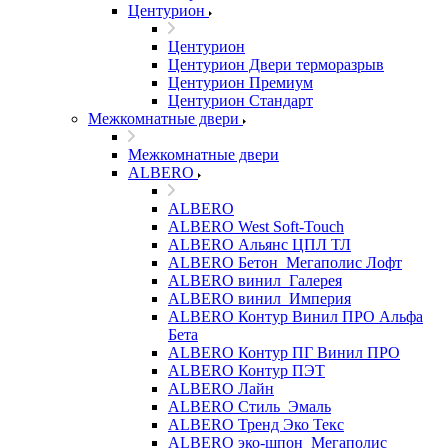
Центурион
Центурион
Центурион Двери терморазрыв
Центурион Премиум
Центурион Стандарт
Межкомнатные двери
Межкомнатные двери
ALBERO
ALBERO
ALBERO West Soft-Touch
ALBERO Альянс ЦПЛ ТЛ
ALBERO Бетон_Мегаполис Лофт
ALBERO винил_Галерея
ALBERO винил_Империя
ALBERO Контур Винил ПРО Альфа
Бета
ALBERO Контур ПГ Винил ПРО
ALBERO Контур ПЭТ
ALBERO Лайн
ALBERO Стиль_Эмаль
ALBERO Тренд Эко Текс
ALBERO эко-шпон_Мегаполис