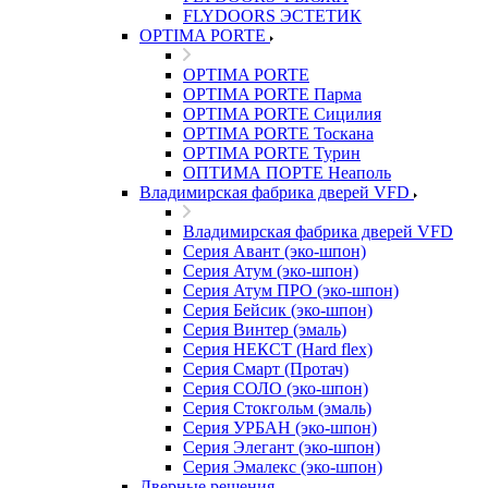
FLYDOORS ЭСТЕТИК
OPTIMA PORTE
OPTIMA PORTE
OPTIMA PORTE Парма
OPTIMA PORTE Сицилия
OPTIMA PORTE Тоскана
OPTIMA PORTE Турин
ОПТИМА ПОРТЕ Неаполь
Владимирская фабрика дверей VFD
Владимирская фабрика дверей VFD
Серия Авант (эко-шпон)
Серия Атум (эко-шпон)
Серия Атум ПРО (эко-шпон)
Серия Бейсик (эко-шпон)
Серия Винтер (эмаль)
Серия НЕКСТ (Hard flex)
Серия Смарт (Протач)
Серия СОЛО (эко-шпон)
Серия Стокгольм (эмаль)
Серия УРБАН (эко-шпон)
Серия Элегант (эко-шпон)
Серия Эмалекс (эко-шпон)
Дверные решения