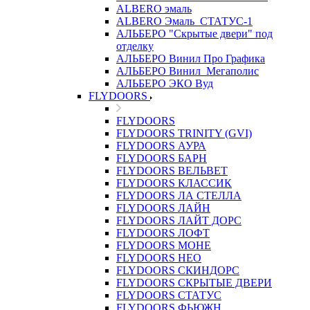
ALBERO эмаль
ALBERO Эмаль_СТАТУС-1
АЛЬБЕРО "Скрытые двери" под
отделку
АЛЬБЕРО Винил Про Графика
АЛЬБЕРО Винил_Мегаполис
АЛЬБЕРО ЭКО Вуд
FLYDOORS
FLYDOORS
FLYDOORS TRINITY (GVI)
FLYDOORS АУРА
FLYDOORS БАРН
FLYDOORS ВЕЛЬВЕТ
FLYDOORS КЛАССИК
FLYDOORS ЛА СТЕЛЛА
FLYDOORS ЛАЙН
FLYDOORS ЛАЙТ ДОРС
FLYDOORS ЛОФТ
FLYDOORS МОНЕ
FLYDOORS НЕО
FLYDOORS СКИНДОРС
FLYDOORS СКРЫТЫЕ ДВЕРИ
FLYDOORS СТАТУС
FLYDOORS ФЬЮЖН