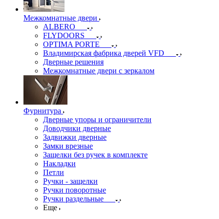
Межкомнатные двери
ALBERO
FLYDOORS
OPTIMA PORTE
Владимирская фабрика дверей VFD
Дверные решения
Межкомнатные двери c зеркалом
Фурнитура
Дверные упоры и ограничители
Доводчики дверные
Задвижки дверные
Замки врезные
Защелки без ручек в комплекте
Накладки
Петли
Ручки - защелки
Ручки поворотные
Ручки раздельные
Еще