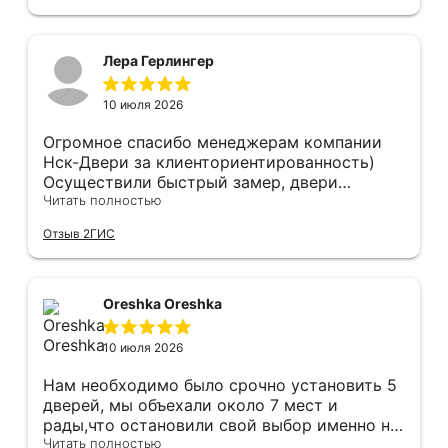
Лера Герлингер
10 июля 2026
Огромное спасибо менеджерам компании
Нск-Двери за клиенториентированность)
Осуществили быстрый замер, двери
оказались в наличии. По доставке
Читать полностью
отдельное спасибо, впервые встречаю
Отзыв 2ГИС
компанию, где я могу указать удобный для
меня интервал времени, а не ждать весь
день🙏 Не могу не отметить качественный
монтаж дверей, спасибо мастеру Антону за
Oreshka Oreshka
его труд!!!
10 июля 2026
Нам необходимо было срочно установить 5
дверей, мы объехали около 7 мест и
рады,что остановили свой выбор именно на
этой компании.Здесь оказались нужные нам
Читать полностью