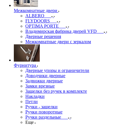
Межкомнатные двери
ALBERO
FLYDOORS
OPTIMA PORTE
Владимирская фабрика дверей VFD
Дверные решения
Межкомнатные двери c зеркалом
Фурнитура
Дверные упоры и ограничители
Доводчики дверные
Задвижки дверные
Замки врезные
Защелки без ручек в комплекте
Накладки
Петли
Ручки - защелки
Ручки поворотные
Ручки раздельные
Еще