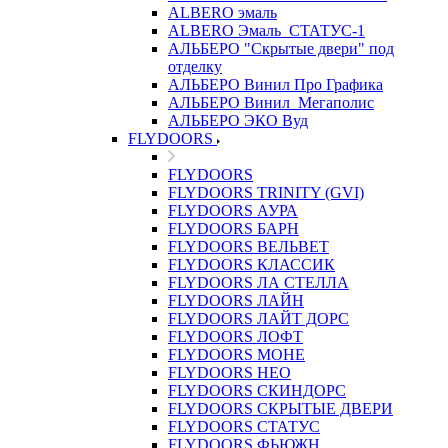
ALBERO эмаль
ALBERO Эмаль_СТАТУС-1
АЛЬБЕРО "Скрытые двери" под
отделку
АЛЬБЕРО Винил Про Графика
АЛЬБЕРО Винил_Мегаполис
АЛЬБЕРО ЭКО Вуд
FLYDOORS
FLYDOORS
FLYDOORS TRINITY (GVI)
FLYDOORS АУРА
FLYDOORS БАРН
FLYDOORS ВЕЛЬВЕТ
FLYDOORS КЛАССИК
FLYDOORS ЛА СТЕЛЛА
FLYDOORS ЛАЙН
FLYDOORS ЛАЙТ ДОРС
FLYDOORS ЛОФТ
FLYDOORS МОНЕ
FLYDOORS НЕО
FLYDOORS СКИНДОРС
FLYDOORS СКРЫТЫЕ ДВЕРИ
FLYDOORS СТАТУС
FLYDOORS ФЬЮЖН