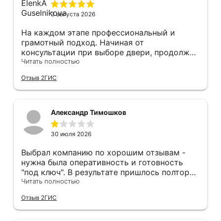
3 августа 2026
На каждом этапе профессиональный и
грамотный подход. Начиная от
консультации при выборе двери, продолжая
оперативным замером, завершая быстрой и
Читать полностью
качественной установкой, а за отделку и
Отзыв 2ГИС
оформление двери - отдельное спасибо!
Рекомендуем и планируем в дальнейшем, по
вопросу дверей, обращаться сюда.
Александр Тимошков
30 июля 2026
Выбрал компанию по хорошим отзывам -
нужна была оперативность и готовность
"под ключ". В результате пришлось полтора
часа потратить на уборку подъезда, так как
Читать полностью
монтажники решили, что в услугу
Отзыв 2ГИС
"утилизация старой двери" не входит
уборка выломанного деревянного косяка и