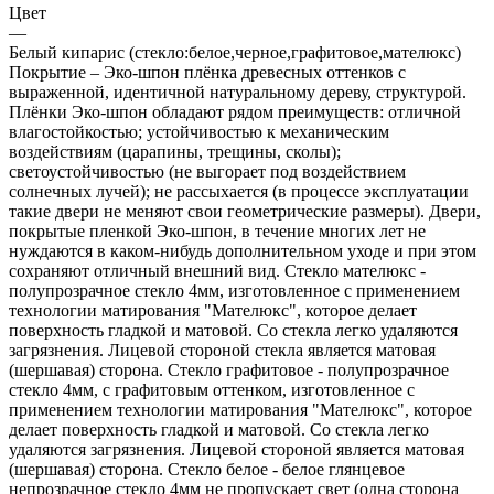
Цвет
—
Белый кипарис (стекло:белое,черное,графитовое,мателюкс)
Покрытие – Эко-шпон плёнка древесных оттенков с
выраженной, идентичной натуральному дереву, структурой.
Плёнки Эко-шпон обладают рядом преимуществ: отличной
влагостойкостью; устойчивостью к механическим
воздействиям (царапины, трещины, сколы);
светоустойчивостью (не выгорает под воздействием
солнечных лучей); не рассыхается (в процессе эксплуатации
такие двери не меняют свои геометрические размеры). Двери,
покрытые пленкой Эко-шпон, в течение многих лет не
нуждаются в каком-нибудь дополнительном уходе и при этом
сохраняют отличный внешний вид. Стекло мателюкс -
полупрозрачное стекло 4мм, изготовленное с применением
технологии матирования "Мателюкс", которое делает
поверхность гладкой и матовой. Со стекла легко удаляются
загрязнения. Лицевой стороной стекла является матовая
(шершавая) сторона. Стекло графитовое - полупрозрачное
стекло 4мм, с графитовым оттенком, изготовленное с
применением технологии матирования "Мателюкс", которое
делает поверхность гладкой и матовой. Со стекла легко
удаляются загрязнения. Лицевой стороной является матовая
(шершавая) сторона. Стекло белое - белое глянцевое
непрозрачное стекло 4мм не пропускает свет (одна сторона