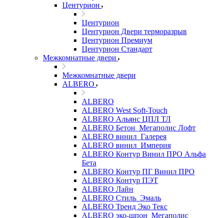
Центурион
Центурион
Центурион Двери терморазрыв
Центурион Премиум
Центурион Стандарт
Межкомнатные двери
Межкомнатные двери
ALBERO
ALBERO
ALBERO West Soft-Touch
ALBERO Альянс ЦПЛ ТЛ
ALBERO Бетон_Мегаполис Лофт
ALBERO винил_Галерея
ALBERO винил_Империя
ALBERO Контур Винил ПРО Альфа
Бета
ALBERO Контур ПГ Винил ПРО
ALBERO Контур ПЭТ
ALBERO Лайн
ALBERO Стиль_Эмаль
ALBERO Тренд Эко Текс
ALBERO эко-шпон_Мегаполис