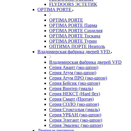
FLYDOORS ЭСТЕТИК
OPTIMA PORTE
OPTIMA PORTE
OPTIMA PORTE Парма
OPTIMA PORTE Сицилия
OPTIMA PORTE Тоскана
OPTIMA PORTE Турин
ОПТИМА ПОРТЕ Неаполь
Владимирская фабрика дверей VFD
Владимирская фабрика дверей VFD
Серия Авант (эко-шпон)
Серия Атум (эко-шпон)
Серия Атум ПРО (эко-шпон)
Серия Бейсик (эко-шпон)
Серия Винтер (эмаль)
Серия НЕКСТ (Hard flex)
Серия Смарт (Протач)
Серия СОЛО (эко-шпон)
Серия Стокгольм (эмаль)
Серия УРБАН (эко-шпон)
Серия Элегант (эко-шпон)
Серия Эмалекс (эко-шпон)
Дверные решения