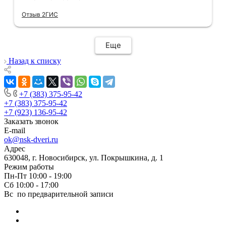
двери в нужной расцветке в наличии(в
Отзыв 2ГИС
других местах ожидание было от 3 недель).
Хочется отметить скорость и
добросовестность данной компании.Через
Еще
час после покупки дверей у нас уже был
замерщик на кв,на следующий день
Назад к списку
привезли двери,а еще через день их
установили! Установщики сделали свою
работу очень аккуратно, после себя убрали
+7 (383) 375-95-42
абсолютно всю строительную пыль и
+7 (383) 375-95-42
оставили идеальный порядок.Спасибо вам!
+7 (923) 136-95-42
Заказать звонок
E-mail
ok@nsk-dveri.ru
Адрес
630048, г. Новосибирск, ул. Покрышкина, д. 1
Режим работы
Пн-Пт 10:00 - 19:00
Сб 10:00 - 17:00
Вс по предварительной записи