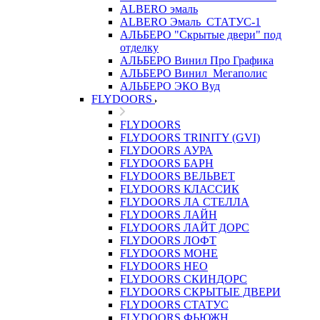
ALBERO эмаль
ALBERO Эмаль_СТАТУС-1
АЛЬБЕРО "Скрытые двери" под
отделку
АЛЬБЕРО Винил Про Графика
АЛЬБЕРО Винил_Мегаполис
АЛЬБЕРО ЭКО Вуд
FLYDOORS
FLYDOORS
FLYDOORS TRINITY (GVI)
FLYDOORS АУРА
FLYDOORS БАРН
FLYDOORS ВЕЛЬВЕТ
FLYDOORS КЛАССИК
FLYDOORS ЛА СТЕЛЛА
FLYDOORS ЛАЙН
FLYDOORS ЛАЙТ ДОРС
FLYDOORS ЛОФТ
FLYDOORS МОНЕ
FLYDOORS НЕО
FLYDOORS СКИНДОРС
FLYDOORS СКРЫТЫЕ ДВЕРИ
FLYDOORS СТАТУС
FLYDOORS ФЬЮЖН