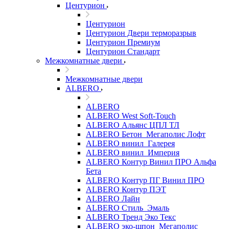
Центурион
Центурион
Центурион Двери терморазрыв
Центурион Премиум
Центурион Стандарт
Межкомнатные двери
Межкомнатные двери
ALBERO
ALBERO
ALBERO West Soft-Touch
ALBERO Альянс ЦПЛ ТЛ
ALBERO Бетон_Мегаполис Лофт
ALBERO винил_Галерея
ALBERO винил_Империя
ALBERO Контур Винил ПРО Альфа
Бета
ALBERO Контур ПГ Винил ПРО
ALBERO Контур ПЭТ
ALBERO Лайн
ALBERO Стиль_Эмаль
ALBERO Тренд Эко Текс
ALBERO эко-шпон_Мегаполис