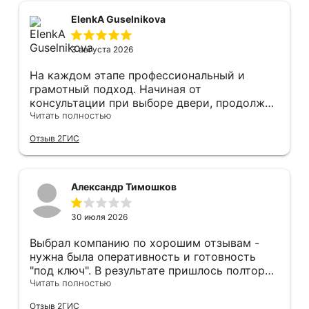
вечера устанавливал, монтировал, весь
мусор убирает после монтажа. Рекомендую!
ElenkA Guselnikova
3 августа 2026
На каждом этапе профессиональный и
грамотный подход. Начиная от
консультации при выборе двери, продолжая
оперативным замером, завершая быстрой и
Читать полностью
качественной установкой, а за отделку и
Отзыв 2ГИС
оформление двери - отдельное спасибо!
Рекомендуем и планируем в дальнейшем, по
вопросу дверей, обращаться сюда.
Александр Тимошков
30 июля 2026
Выбрал компанию по хорошим отзывам -
нужна была оперативность и готовность
"под ключ". В результате пришлось полтора
часа потратить на уборку подъезда, так как
Читать полностью
монтажники решили, что в услугу
Отзыв 2ГИС