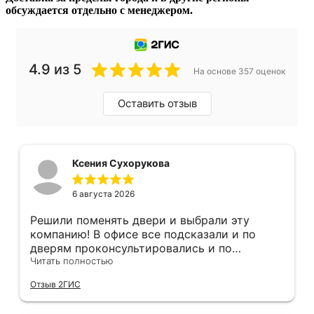
обсуждается отдельно с менеджером.
4.9 из 5
На основе 357 оценок
Оставить отзыв
Ксения Сухорукова
6 августа 2026
Решили поменять двери и выбрали эту
компанию! В офисе все подсказали и по
дверям проконсультировались и по
фурнитуре. Анастасия ответила на все
Читать полностью
вопросы. Изготовление точно в срок!
Отзыв 2ГИС
Монтаж быстро, качественно и аккуратно,
Сергея прямо рекомендую! С утра до