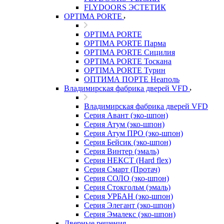
FLYDOORS ЭСТЕТИК
OPTIMA PORTE
OPTIMA PORTE
OPTIMA PORTE Парма
OPTIMA PORTE Сицилия
OPTIMA PORTE Тоскана
OPTIMA PORTE Турин
ОПТИМА ПОРТЕ Неаполь
Владимирская фабрика дверей VFD
Владимирская фабрика дверей VFD
Серия Авант (эко-шпон)
Серия Атум (эко-шпон)
Серия Атум ПРО (эко-шпон)
Серия Бейсик (эко-шпон)
Серия Винтер (эмаль)
Серия НЕКСТ (Hard flex)
Серия Смарт (Протач)
Серия СОЛО (эко-шпон)
Серия Стокгольм (эмаль)
Серия УРБАН (эко-шпон)
Серия Элегант (эко-шпон)
Серия Эмалекс (эко-шпон)
Дверные решения