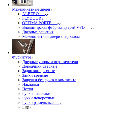
Межкомнатные двери
ALBERO
FLYDOORS
OPTIMA PORTE
Владимирская фабрика дверей VFD
Дверные решения
Межкомнатные двери c зеркалом
Фурнитура
Дверные упоры и ограничители
Доводчики дверные
Задвижки дверные
Замки врезные
Защелки без ручек в комплекте
Накладки
Петли
Ручки - защелки
Ручки поворотные
Ручки раздельные
Еще