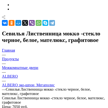
Севилья Лиственница мокко -стекло
черное, белое, мателюкс, графитовое
Главная
—
Продукты
—
Межкомнатные двери
—
ALBERO
—
ALBERO эко-шпон_Мегаполис
—
Севилья Лиственница мокко -стекло черное, белое,
мателюкс, графитовое
Севилья Лиственница мокко -стекло черное, белое, мателюкс,
графитовое
Цена: 7050
руб.