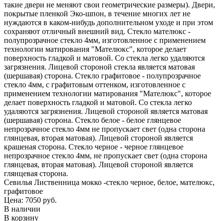
такие двери не меняют свои геометрические размеры). Двери,
покрытые пленкой Эко-шпон, в течение многих лет не
нуждаются в каком-нибудь дополнительном уходе и при этом
сохраняют отличный внешний вид. Стекло мателюкс -
полупрозрачное стекло 4мм, изготовленное с применением
технологии матирования "Мателюкс", которое делает
поверхность гладкой и матовой. Со стекла легко удаляются
загрязнения. Лицевой стороной стекла является матовая
(шершавая) сторона. Стекло графитовое - полупрозрачное
стекло 4мм, с графитовым оттенком, изготовленное с
применением технологии матирования "Мателюкс", которое
делает поверхность гладкой и матовой. Со стекла легко
удаляются загрязнения. Лицевой стороной является матовая
(шершавая) сторона. Стекло белое - белое глянцевое
непрозрачное стекло 4мм не пропускает свет (одна сторона
глянцевая, вторая матовая). Лицевой стороной является
крашеная сторона. Стекло черное - черное глянцевое
непрозрачное стекло 4мм, не пропускает свет (одна сторона
глянцевая, вторая матовая). Лицевой стороной является
глянцевая сторона.
Севилья Лиственница мокко -стекло черное, белое, мателюкс,
графитовое
Цена: 7050
руб.
В наличии
В корзину