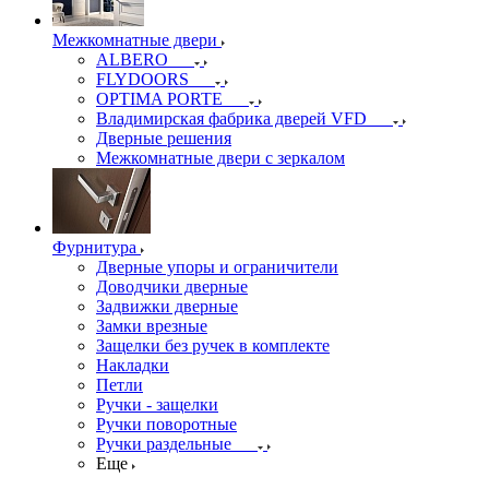
Межкомнатные двери
ALBERO
FLYDOORS
OPTIMA PORTE
Владимирская фабрика дверей VFD
Дверные решения
Межкомнатные двери c зеркалом
Фурнитура
Дверные упоры и ограничители
Доводчики дверные
Задвижки дверные
Замки врезные
Защелки без ручек в комплекте
Накладки
Петли
Ручки - защелки
Ручки поворотные
Ручки раздельные
Еще