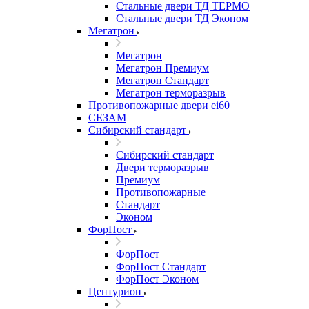
Стальные двери ТД ТЕРМО
Стальные двери ТД Эконом
Мегатрон
Мегатрон
Мегатрон Премиум
Мегатрон Стандарт
Мегатрон терморазрыв
Противопожарные двери ei60
СЕЗАМ
Сибирский стандарт
Сибирский стандарт
Двери терморазрыв
Премиум
Противопожарные
Стандарт
Эконом
ФорПост
ФорПост
ФорПост Стандарт
ФорПост Эконом
Центурион