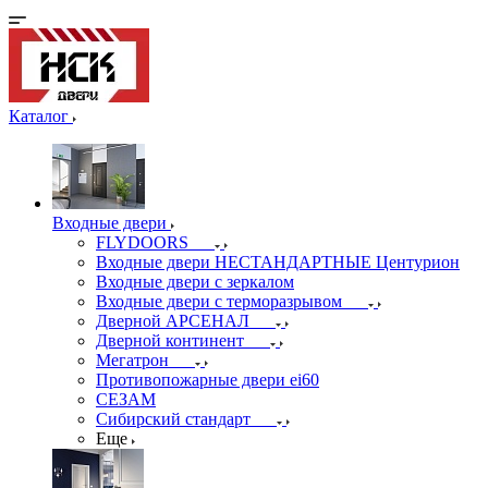
Каталог
Входные двери
FLYDOORS
Входные двери НЕСТАНДАРТНЫЕ Центурион
Входные двери с зеркалом
Входные двери с терморазрывом
Дверной АРСЕНАЛ
Дверной континент
Мегатрон
Противопожарные двери ei60
СЕЗАМ
Сибирский стандарт
Еще