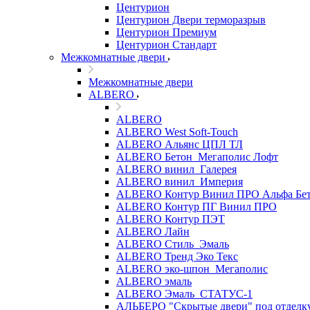
Центурион
Центурион Двери терморазрыв
Центурион Премиум
Центурион Стандарт
Межкомнатные двери
Межкомнатные двери
ALBERO
ALBERO
ALBERO West Soft-Touch
ALBERO Альянс ЦПЛ ТЛ
ALBERO Бетон_Мегаполис Лофт
ALBERO винил_Галерея
ALBERO винил_Империя
ALBERO Контур Винил ПРО Альфа Бе
ALBERO Контур ПГ Винил ПРО
ALBERO Контур ПЭТ
ALBERO Лайн
ALBERO Стиль_Эмаль
ALBERO Тренд Эко Текс
ALBERO эко-шпон_Мегаполис
ALBERO эмаль
ALBERO Эмаль_СТАТУС-1
АЛЬБЕРО "Скрытые двери" под отделк