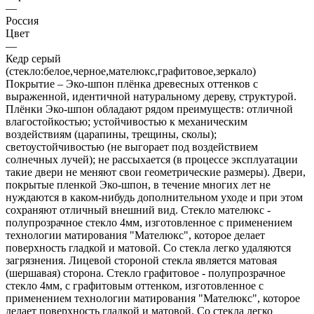
—
Россия
Цвет
—
Кедр серый
(стекло:белое,черное,мателюкс,графитовое,зеркало)
Покрытие – Эко-шпон плёнка древесных оттенков с
выраженной, идентичной натуральному дереву, структурой.
Плёнки Эко-шпон обладают рядом преимуществ: отличной
влагостойкостью; устойчивостью к механическим
воздействиям (царапины, трещины, сколы);
светоустойчивостью (не выгорает под воздействием
солнечных лучей); не рассыхается (в процессе эксплуатации
такие двери не меняют свои геометрические размеры). Двери,
покрытые пленкой Эко-шпон, в течение многих лет не
нуждаются в каком-нибудь дополнительном уходе и при этом
сохраняют отличный внешний вид. Стекло мателюкс -
полупрозрачное стекло 4мм, изготовленное с применением
технологии матирования "Мателюкс", которое делает
поверхность гладкой и матовой. Со стекла легко удаляются
загрязнения. Лицевой стороной стекла является матовая
(шершавая) сторона. Стекло графитовое - полупрозрачное
стекло 4мм, с графитовым оттенком, изготовленное с
применением технологии матирования "Мателюкс", которое
делает поверхность гладкой и матовой. Со стекла легко