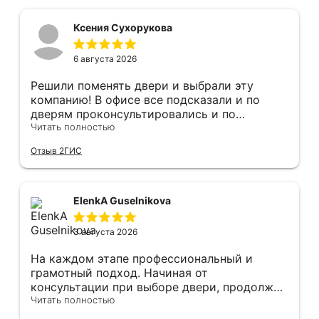
Ксения Сухорукова
6 августа 2026
Решили поменять двери и выбрали эту
компанию! В офисе все подсказали и по
дверям проконсультировались и по
фурнитуре. Анастасия ответила на все
Читать полностью
вопросы. Изготовление точно в срок!
Отзыв 2ГИС
Монтаж быстро, качественно и аккуратно,
Сергея прямо рекомендую! С утра до
вечера устанавливал, монтировал, весь
мусор убирает после монтажа. Рекомендую!
ElenkA Guselnikova
3 августа 2026
На каждом этапе профессиональный и
грамотный подход. Начиная от
консультации при выборе двери, продолжая
оперативным замером, завершая быстрой и
Читать полностью
качественной установкой, а за отделку и