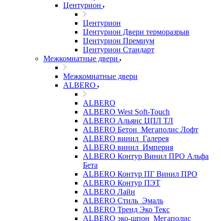
Центурион
Центурион
Центурион Двери терморазрыв
Центурион Премиум
Центурион Стандарт
Межкомнатные двери
Межкомнатные двери
ALBERO
ALBERO
ALBERO West Soft-Touch
ALBERO Альянс ЦПЛ ТЛ
ALBERO Бетон_Мегаполис Лофт
ALBERO винил_Галерея
ALBERO винил_Империя
ALBERO Контур Винил ПРО Альфа
Бета
ALBERO Контур ПГ Винил ПРО
ALBERO Контур ПЭТ
ALBERO Лайн
ALBERO Стиль_Эмаль
ALBERO Тренд Эко Текс
ALBERO эко-шпон_Мегаполис