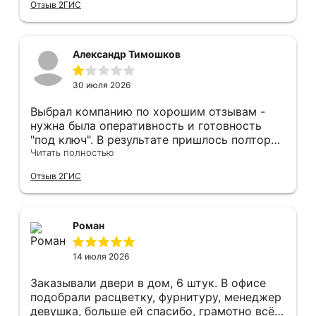
Отзыв 2ГИС
оформление двери - отдельное спасибо!
Рекомендуем и планируем в дальнейшем, по
вопросу дверей, обращаться сюда.
Александр Тимошков
30 июля 2026
Выбрал компанию по хорошим отзывам -
нужна была оперативность и готовность
"под ключ". В результате пришлось полтора
часа потратить на уборку подъезда, так как
Читать полностью
монтажники решили, что в услугу
Отзыв 2ГИС
"утилизация старой двери" не входит
уборка выломанного деревянного косяка и
образовавшегося строительного мусора.
После предъявления претензии менеджеру
Роман
получил только недовольный звонок от
монтажника, никаких извинений и попыток
14 июля 2026
урегулирования. С замерщиком и
менеджером специально обговаривал, что
Заказывали двери в дом, 6 штук. В офисе
нужна утилизация, мне это затруднительно -
подобрали расцветку, фурнитуру, менеджер
ограниченные физические возможности...
девушка, больше ей спасибо, грамотно всё