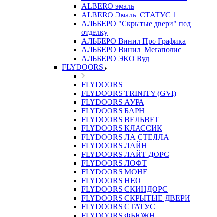
ALBERO эмаль
ALBERO Эмаль_СТАТУС-1
АЛЬБЕРО "Скрытые двери" под
отделку
АЛЬБЕРО Винил Про Графика
АЛЬБЕРО Винил_Мегаполис
АЛЬБЕРО ЭКО Вуд
FLYDOORS
FLYDOORS
FLYDOORS TRINITY (GVI)
FLYDOORS АУРА
FLYDOORS БАРН
FLYDOORS ВЕЛЬВЕТ
FLYDOORS КЛАССИК
FLYDOORS ЛА СТЕЛЛА
FLYDOORS ЛАЙН
FLYDOORS ЛАЙТ ДОРС
FLYDOORS ЛОФТ
FLYDOORS МОНЕ
FLYDOORS НЕО
FLYDOORS СКИНДОРС
FLYDOORS СКРЫТЫЕ ДВЕРИ
FLYDOORS СТАТУС
FLYDOORS ФЬЮЖН