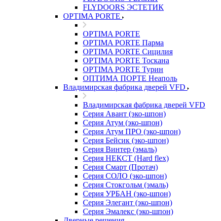
FLYDOORS ЭСТЕТИК
OPTIMA PORTE
OPTIMA PORTE
OPTIMA PORTE Парма
OPTIMA PORTE Сицилия
OPTIMA PORTE Тоскана
OPTIMA PORTE Турин
ОПТИМА ПОРТЕ Неаполь
Владимирская фабрика дверей VFD
Владимирская фабрика дверей VFD
Серия Авант (эко-шпон)
Серия Атум (эко-шпон)
Серия Атум ПРО (эко-шпон)
Серия Бейсик (эко-шпон)
Серия Винтер (эмаль)
Серия НЕКСТ (Hard flex)
Серия Смарт (Протач)
Серия СОЛО (эко-шпон)
Серия Стокгольм (эмаль)
Серия УРБАН (эко-шпон)
Серия Элегант (эко-шпон)
Серия Эмалекс (эко-шпон)
Дверные решения