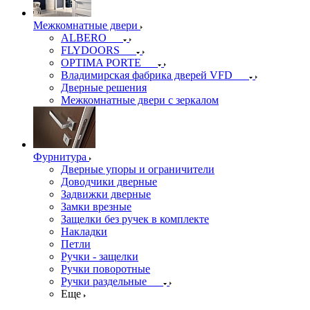
Межкомнатные двери
ALBERO
FLYDOORS
OPTIMA PORTE
Владимирская фабрика дверей VFD
Дверные решения
Межкомнатные двери c зеркалом
Фурнитура
Дверные упоры и ограничители
Доводчики дверные
Задвижки дверные
Замки врезные
Защелки без ручек в комплекте
Накладки
Петли
Ручки - защелки
Ручки поворотные
Ручки раздельные
Еще