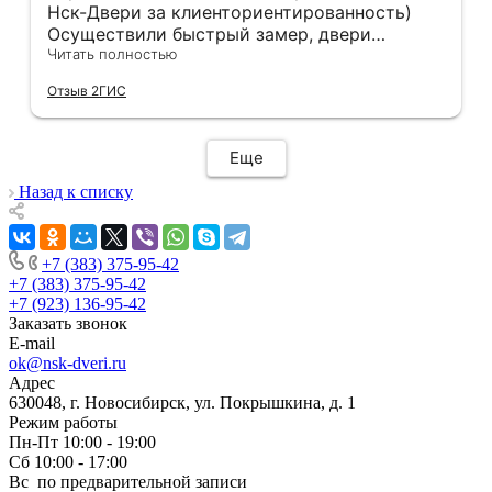
Нск-Двери за клиенториентированность)
Осуществили быстрый замер, двери
оказались в наличии. По доставке
Читать полностью
отдельное спасибо, впервые встречаю
Отзыв 2ГИС
компанию, где я могу указать удобный для
меня интервал времени, а не ждать весь
день🙏 Не могу не отметить качественный
Еще
монтаж дверей, спасибо мастеру Антону за
его труд!!!
Назад к списку
+7 (383) 375-95-42
+7 (383) 375-95-42
+7 (923) 136-95-42
Заказать звонок
E-mail
ok@nsk-dveri.ru
Адрес
630048, г. Новосибирск, ул. Покрышкина, д. 1
Режим работы
Пн-Пт 10:00 - 19:00
Сб 10:00 - 17:00
Вс по предварительной записи