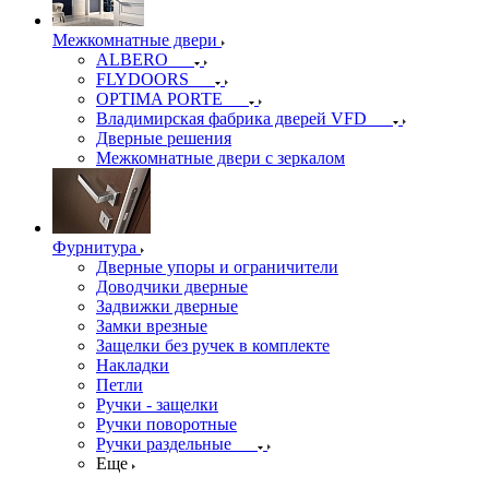
Межкомнатные двери
ALBERO
FLYDOORS
OPTIMA PORTE
Владимирская фабрика дверей VFD
Дверные решения
Межкомнатные двери c зеркалом
Фурнитура
Дверные упоры и ограничители
Доводчики дверные
Задвижки дверные
Замки врезные
Защелки без ручек в комплекте
Накладки
Петли
Ручки - защелки
Ручки поворотные
Ручки раздельные
Еще