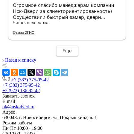
Огромное спасибо менеджерам компании
Нск-Двери за клиенториентированность)
Осуществили быстрый замер, двери
оказались в наличии. По доставке
Читать полностью
отдельное спасибо, впервые встречаю
Отзыв 2ГИС
компанию, где я могу указать удобный для
меня интервал времени, а не ждать весь
день🙏 Не могу не отметить качественный
Еще
монтаж дверей, спасибо мастеру Антону за
его труд!!!
Назад к списку
+7 (383) 375-95-42
+7 (383) 375-95-42
+7 (923) 136-95-42
Заказать звонок
E-mail
ok@nsk-dveri.ru
Адрес
630048, г. Новосибирск, ул. Покрышкина, д. 1
Режим работы
Пн-Пт 10:00 - 19:00
Сб 10:00 - 17:00