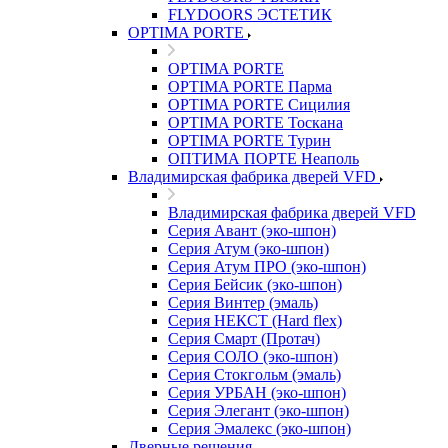
FLYDOORS ЭСТЕТИК
OPTIMA PORTE
OPTIMA PORTE
OPTIMA PORTE Парма
OPTIMA PORTE Сицилия
OPTIMA PORTE Тоскана
OPTIMA PORTE Турин
ОПТИМА ПОРТЕ Неаполь
Владимирская фабрика дверей VFD
Владимирская фабрика дверей VFD
Серия Авант (эко-шпон)
Серия Атум (эко-шпон)
Серия Атум ПРО (эко-шпон)
Серия Бейсик (эко-шпон)
Серия Винтер (эмаль)
Серия НЕКСТ (Hard flex)
Серия Смарт (Протач)
Серия СОЛО (эко-шпон)
Серия Стокгольм (эмаль)
Серия УРБАН (эко-шпон)
Серия Элегант (эко-шпон)
Серия Эмалекс (эко-шпон)
Дверные решения