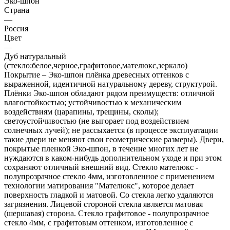
Эко-шпон
Страна
—
Россия
Цвет
—
Дуб натуральный
(стекло:белое,черное,графитовое,мателюкс,зеркало)
Покрытие – Эко-шпон плёнка древесных оттенков с
выраженной, идентичной натуральному дереву, структурой.
Плёнки Эко-шпон обладают рядом преимуществ: отличной
влагостойкостью; устойчивостью к механическим
воздействиям (царапины, трещины, сколы);
светоустойчивостью (не выгорает под воздействием
солнечных лучей); не рассыхается (в процессе эксплуатации
такие двери не меняют свои геометрические размеры). Двери,
покрытые пленкой Эко-шпон, в течение многих лет не
нуждаются в каком-нибудь дополнительном уходе и при этом
сохраняют отличный внешний вид. Стекло мателюкс -
полупрозрачное стекло 4мм, изготовленное с применением
технологии матирования "Мателюкс", которое делает
поверхность гладкой и матовой. Со стекла легко удаляются
загрязнения. Лицевой стороной стекла является матовая
(шершавая) сторона. Стекло графитовое - полупрозрачное
стекло 4мм, с графитовым оттенком, изготовленное с