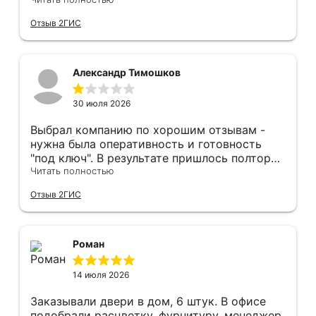
оперативным замером, завершая быстрой и
качественной установкой, а за отделку и
Отзыв 2ГИС
оформление двери - отдельное спасибо!
Рекомендуем и планируем в дальнейшем, по
вопросу дверей, обращаться сюда.
Александр Тимошков
30 июля 2026
Выбрал компанию по хорошим отзывам -
нужна была оперативность и готовность
"под ключ". В результате пришлось полтора
часа потратить на уборку подъезда, так как
Читать полностью
монтажники решили, что в услугу
Отзыв 2ГИС
"утилизация старой двери" не входит
уборка выломанного деревянного косяка и
образовавшегося строительного мусора.
После предъявления претензии менеджеру
Роман
получил только недовольный звонок от
монтажника, никаких извинений и попыток
14 июля 2026
урегулирования. С замерщиком и
менеджером специально обговаривал, что
Заказывали двери в дом, 6 штук. В офисе
нужна утилизация, мне это затруднительно -
подобрали расцветку, фурнитуру, менеджер