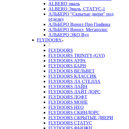
ALBERO эмаль
ALBERO Эмаль_СТАТУС-1
АЛЬБЕРО "Скрытые двери" под
отделку
АЛЬБЕРО Винил Про Графика
АЛЬБЕРО Винил_Мегаполис
АЛЬБЕРО ЭКО Вуд
FLYDOORS
FLYDOORS
FLYDOORS TRINITY (GVI)
FLYDOORS АУРА
FLYDOORS БАРН
FLYDOORS ВЕЛЬВЕТ
FLYDOORS КЛАССИК
FLYDOORS ЛА СТЕЛЛА
FLYDOORS ЛАЙН
FLYDOORS ЛАЙТ ДОРС
FLYDOORS ЛОФТ
FLYDOORS МОНЕ
FLYDOORS НЕО
FLYDOORS СКИНДОРС
FLYDOORS СКРЫТЫЕ ДВЕРИ
FLYDOORS СТАТУС
FLYDOORS ФЬЮЖН