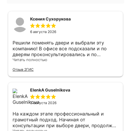
Ксения Сухорукова
6 августа 2026
Решили поменять двери и выбрали эту
компанию! В офисе все подсказали и по
дверям проконсультировались и по
фурнитуре. Анастасия ответила на все
Читать полностью
вопросы. Изготовление точно в срок!
Отзыв 2ГИС
Монтаж быстро, качественно и аккуратно,
Сергея прямо рекомендую! С утра до
вечера устанавливал, монтировал, весь
мусор убирает после монтажа. Рекомендую!
ElenkA Guselnikova
3 августа 2026
На каждом этапе профессиональный и
грамотный подход. Начиная от
консультации при выборе двери, продолжая
Читать полностью