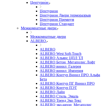
Центурион
Центурион
Центурион Двери терморазрыв
Центурион Премиум
Центурион Стандарт
Межкомнатные двери
Межкомнатные двери
ALBERO
ALBERO
ALBERO West Soft-Touch
ALBERO Альянс ЦПЛ ТЛ
ALBERO Бетон_Мегаполис Лофт
ALBERO винил_Галерея
ALBERO винил_Империя
ALBERO Контур Винил ПРО Альфа
Бета
ALBERO Контур ПГ Винил ПРО
ALBERO Контур ПЭТ
ALBERO Лайн
ALBERO Стиль_Эмаль
ALBERO Тренд Эко Текс
ALBERO эко-шпон_Мегаполис