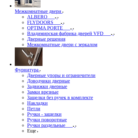
Межкомнатные двери
ALBERO
FLYDOORS
OPTIMA PORTE
Владимирская фабрика дверей VFD
Дверные решения
Межкомнатные двери c зеркалом
Фурнитура
Дверные упоры и ограничители
Доводчики дверные
Задвижки дверные
Замки врезные
Защелки без ручек в комплекте
Накладки
Петли
Ручки - защелки
Ручки поворотные
Ручки раздельные
Еще