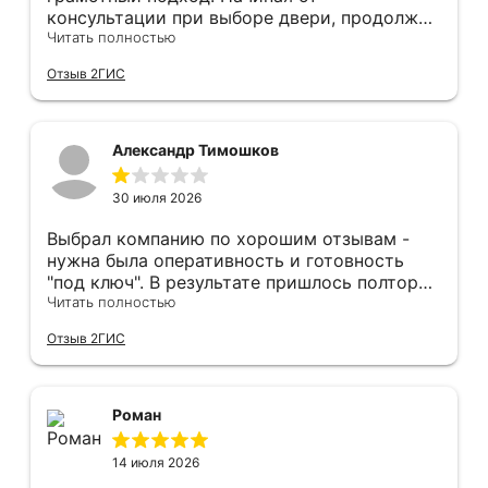
консультации при выборе двери, продолжая
оперативным замером, завершая быстрой и
Читать полностью
качественной установкой, а за отделку и
Отзыв 2ГИС
оформление двери - отдельное спасибо!
Рекомендуем и планируем в дальнейшем, по
вопросу дверей, обращаться сюда.
Александр Тимошков
30 июля 2026
Выбрал компанию по хорошим отзывам -
нужна была оперативность и готовность
"под ключ". В результате пришлось полтора
часа потратить на уборку подъезда, так как
Читать полностью
монтажники решили, что в услугу
Отзыв 2ГИС
"утилизация старой двери" не входит
уборка выломанного деревянного косяка и
образовавшегося строительного мусора.
После предъявления претензии менеджеру
Роман
получил только недовольный звонок от
монтажника, никаких извинений и попыток
14 июля 2026
урегулирования. С замерщиком и