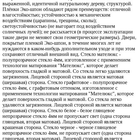
выраженной, идентичной натуральному дереву, структурой.
Плёнки Эко-шпон обладают рядом преимуществ: отличной
влагостойкостью; устойчивостью к механическим
воздействиям (царапины, трещины, сколы);
светоустойчивостью (не выгорает под воздействием
солнечных лучей); не рассыхается (в процессе эксплуатации
такие двери не меняют свои геометрические размеры). Двери,
покрытые пленкой Эко-шпон, в течение многих лет не
нуждаются в каком-нибудь дополнительном уходе и при этом
сохраняют отличный внешний вид. Стекло мателюкс -
полупрозрачное стекло 4мм, изготовленное с применением
технологии матирования "Мателюкс", которое делает
поверхность гладкой и матовой. Со стекла легко удаляются
загрязнения. Лицевой стороной стекла является матовая
(шершавая) сторона. Стекло графитовое - полупрозрачное
стекло 4мм, с графитовым оттенком, изготовленное с
применением технологии матирования "Мателюкс", которое
делает поверхность гладкой и матовой. Со стекла легко
удаляются загрязнения. Лицевой стороной является матовая
(шершавая) сторона. Стекло белое - белое глянцевое
непрозрачное стекло 4мм не пропускает свет (одна сторона
глянцевая, вторая матовая). Лицевой стороной является
крашеная сторона. Стекло черное - черное глянцевое
непрозрачное стекло 4мм, не пропускает свет (одна сторона
глянцевая, вторая матовая). Лицевой стороной является