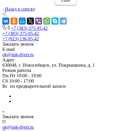
час после покупки дверей у нас уже был
замерщик на кв,на следующий день
Назад к списку
привезли двери,а еще через день их
установили! Установщики сделали свою
работу очень аккуратно, после себя убрали
+7 (383) 375-95-42
абсолютно всю строительную пыль и
+7 (383) 375-95-42
оставили идеальный порядок.Спасибо вам!
+7 (923) 136-95-42
Заказать звонок
E-mail
ok@nsk-dveri.ru
Адрес
630048, г. Новосибирск, ул. Покрышкина, д. 1
Режим работы
Пн-Пт 10:00 - 19:00
Сб 10:00 - 17:00
Вс по предварительной записи
Заказать звонок
ok@nsk-dveri.ru