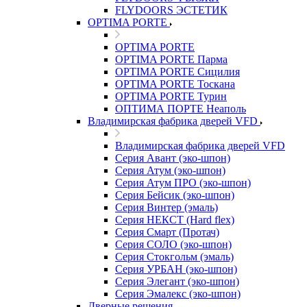
FLYDOORS ЭСТЕТИК
OPTIMA PORTE
OPTIMA PORTE
OPTIMA PORTE Парма
OPTIMA PORTE Сицилия
OPTIMA PORTE Тоскана
OPTIMA PORTE Турин
ОПТИМА ПОРТЕ Неаполь
Владимирская фабрика дверей VFD
Владимирская фабрика дверей VFD
Серия Авант (эко-шпон)
Серия Атум (эко-шпон)
Серия Атум ПРО (эко-шпон)
Серия Бейсик (эко-шпон)
Серия Винтер (эмаль)
Серия НЕКСТ (Hard flex)
Серия Смарт (Протач)
Серия СОЛО (эко-шпон)
Серия Стокгольм (эмаль)
Серия УРБАН (эко-шпон)
Серия Элегант (эко-шпон)
Серия Эмалекс (эко-шпон)
Дверные решения