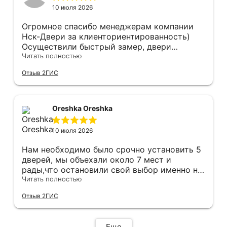
10 июля 2026
Огромное спасибо менеджерам компании
Нск-Двери за клиенториентированность)
Осуществили быстрый замер, двери
оказались в наличии. По доставке
Читать полностью
отдельное спасибо, впервые встречаю
Отзыв 2ГИС
компанию, где я могу указать удобный для
меня интервал времени, а не ждать весь
день🙏 Не могу не отметить качественный
монтаж дверей, спасибо мастеру Антону за
Oreshka Oreshka
его труд!!!
10 июля 2026
Нам необходимо было срочно установить 5
дверей, мы объехали около 7 мест и
рады,что остановили свой выбор именно на
этой компании.Здесь оказались нужные нам
Читать полностью
двери в нужной расцветке в наличии(в
Отзыв 2ГИС
других местах ожидание было от 3 недель).
Хочется отметить скорость и
добросовестность данной компании.Через
Еще