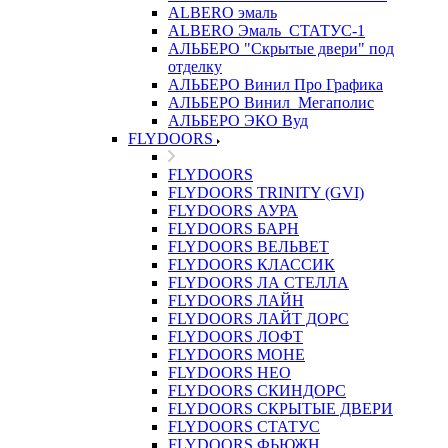
ALBERO эмаль
ALBERO Эмаль_СТАТУС-1
АЛЬБЕРО "Скрытые двери" под
отделку
АЛЬБЕРО Винил Про Графика
АЛЬБЕРО Винил_Мегаполис
АЛЬБЕРО ЭКО Вуд
FLYDOORS
FLYDOORS
FLYDOORS TRINITY (GVI)
FLYDOORS АУРА
FLYDOORS БАРН
FLYDOORS ВЕЛЬВЕТ
FLYDOORS КЛАССИК
FLYDOORS ЛА СТЕЛЛА
FLYDOORS ЛАЙН
FLYDOORS ЛАЙТ ДОРС
FLYDOORS ЛОФТ
FLYDOORS МОНЕ
FLYDOORS НЕО
FLYDOORS СКИНДОРС
FLYDOORS СКРЫТЫЕ ДВЕРИ
FLYDOORS СТАТУС
FLYDOORS ФЬЮЖН