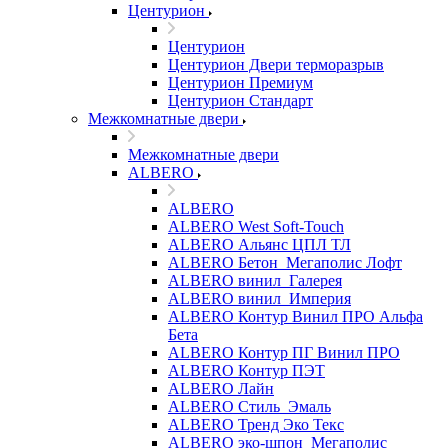
Центурион
Центурион
Центурион Двери терморазрыв
Центурион Премиум
Центурион Стандарт
Межкомнатные двери
Межкомнатные двери
ALBERO
ALBERO
ALBERO West Soft-Touch
ALBERO Альянс ЦПЛ ТЛ
ALBERO Бетон_Мегаполис Лофт
ALBERO винил_Галерея
ALBERO винил_Империя
ALBERO Контур Винил ПРО Альфа
Бета
ALBERO Контур ПГ Винил ПРО
ALBERO Контур ПЭТ
ALBERO Лайн
ALBERO Стиль_Эмаль
ALBERO Тренд Эко Текс
ALBERO эко-шпон_Мегаполис