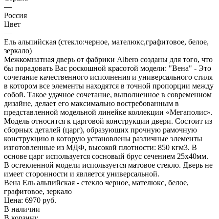
—
Россия
Цвет
—
Ель альпийская (стекло:черное, мателюкс,графитовое, белое,
зеркало)
Межкомнатная дверь от фабрики Albero созданы для того, что
бы порадовать Вас роскошной красотой модели: "Вена" - Это
сочетание качественного исполнения и универсального стиля
в котором все элементы находятся в точной пропорции между
собой. Такое удачное сочетание, выполненное в современном
дизайне, делает его максимально востребованным в
представленной модельной линейке коллекции «Мегаполис».
Модель относится к царговой конструкции двери. Состоит из
сборных деталей (царг), образующих прочную рамочную
конструкцию в которую установлены различные элементы
изготовленные из МДФ, высокой плотности: 850 кгм3. В
основе царг используется сосновый брус сечением 25х40мм.
В остекленной модели используется матовое стекло. Дверь не
имеет сторонности и является универсальной.
Вена Ель альпийская - стекло черное, мателюкс, белое,
графитовое, зеркало
Цена: 6970
руб.
В наличии
В корзину