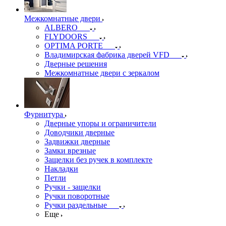
Межкомнатные двери
ALBERO
FLYDOORS
OPTIMA PORTE
Владимирская фабрика дверей VFD
Дверные решения
Межкомнатные двери c зеркалом
Фурнитура
Дверные упоры и ограничители
Доводчики дверные
Задвижки дверные
Замки врезные
Защелки без ручек в комплекте
Накладки
Петли
Ручки - защелки
Ручки поворотные
Ручки раздельные
Еще