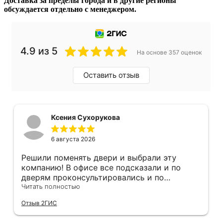
Доставка за пределы города и в другие регионы
обсуждается отдельно с менеджером.
4.9 из 5
На основе 357 оценок
Оставить отзыв
Ксения Сухорукова
6 августа 2026
Решили поменять двери и выбрали эту
компанию! В офисе все подсказали и по
дверям проконсультировались и по
фурнитуре. Анастасия ответила на все
Читать полностью
вопросы. Изготовление точно в срок!
Отзыв 2ГИС
Монтаж быстро, качественно и аккуратно,
Сергея прямо рекомендую! С утра до