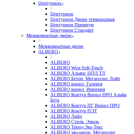
Центурион
Центурион
Центурион Двери терморазрыв
Центурион Премиум
Центурион Стандарт
Межкомнатные двери
Межкомнатные двери
ALBERO
ALBERO
ALBERO West Soft-Touch
ALBERO Альянс ЦПЛ ТЛ
ALBERO Бетон_Мегаполис Лофт
ALBERO винил_Галерея
ALBERO винил_Империя
ALBERO Контур Винил ПРО Альфа
Бета
ALBERO Контур ПГ Винил ПРО
ALBERO Контур ПЭТ
ALBERO Лайн
ALBERO Стиль_Эмаль
ALBERO Тренд Эко Текс
ALBERO эко-шпон_Мегаполис