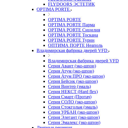
FLYDOORS ЭСТЕТИК
OPTIMA PORTE
OPTIMA PORTE
OPTIMA PORTE Парма
OPTIMA PORTE Сицилия
OPTIMA PORTE Тоскана
OPTIMA PORTE Турин
ОПТИМА ПОРТЕ Неаполь
Владимирская фабрика дверей VFD
Владимирская фабрика дверей VFD
Серия Авант (эко-шпон)
Серия Атум (эко-шпон)
Серия Атум ПРО (эко-шпон)
Серия Бейсик (эко-шпон)
Серия Винтер (эмаль)
Серия НЕКСТ (Hard flex)
Серия Смарт (Протач)
Серия СОЛО (эко-шпон)
Серия Стокгольм (эмаль)
Серия УРБАН (эко-шпон)
Серия Элегант (эко-шпон)
Серия Эмалекс (эко-шпон)
Дверные решения