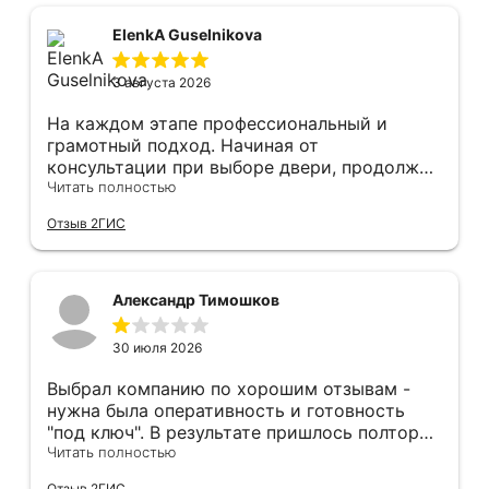
вечера устанавливал, монтировал, весь
мусор убирает после монтажа. Рекомендую!
ElenkA Guselnikova
3 августа 2026
На каждом этапе профессиональный и
грамотный подход. Начиная от
консультации при выборе двери, продолжая
оперативным замером, завершая быстрой и
Читать полностью
качественной установкой, а за отделку и
Отзыв 2ГИС
оформление двери - отдельное спасибо!
Рекомендуем и планируем в дальнейшем, по
вопросу дверей, обращаться сюда.
Александр Тимошков
30 июля 2026
Выбрал компанию по хорошим отзывам -
нужна была оперативность и готовность
"под ключ". В результате пришлось полтора
часа потратить на уборку подъезда, так как
Читать полностью
монтажники решили, что в услугу
Отзыв 2ГИС