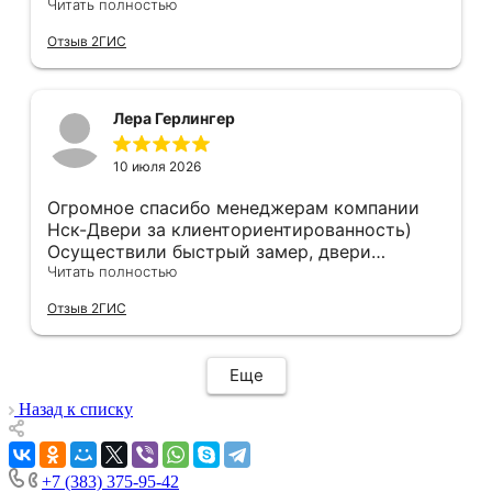
Анастасии, помогла сделать выбор, от
Читать полностью
которого мы в восторге! Быстро ,
Отзыв 2ГИС
профессионально, рекомендую.
Лера Герлингер
10 июля 2026
Огромное спасибо менеджерам компании
Нск-Двери за клиенториентированность)
Осуществили быстрый замер, двери
оказались в наличии. По доставке
Читать полностью
отдельное спасибо, впервые встречаю
Отзыв 2ГИС
компанию, где я могу указать удобный для
меня интервал времени, а не ждать весь
день🙏 Не могу не отметить качественный
Еще
монтаж дверей, спасибо мастеру Антону за
его труд!!!
Назад к списку
+7 (383) 375-95-42