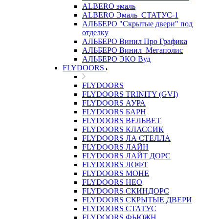
ALBERO эмаль
ALBERO Эмаль_СТАТУС-1
АЛЬБЕРО "Скрытые двери" под
отделку
АЛЬБЕРО Винил Про Графика
АЛЬБЕРО Винил_Мегаполис
АЛЬБЕРО ЭКО Вуд
FLYDOORS
FLYDOORS
FLYDOORS TRINITY (GVI)
FLYDOORS АУРА
FLYDOORS БАРН
FLYDOORS ВЕЛЬВЕТ
FLYDOORS КЛАССИК
FLYDOORS ЛА СТЕЛЛА
FLYDOORS ЛАЙН
FLYDOORS ЛАЙТ ДОРС
FLYDOORS ЛОФТ
FLYDOORS МОНЕ
FLYDOORS НЕО
FLYDOORS СКИНДОРС
FLYDOORS СКРЫТЫЕ ДВЕРИ
FLYDOORS СТАТУС
FLYDOORS ФЬЮЖН