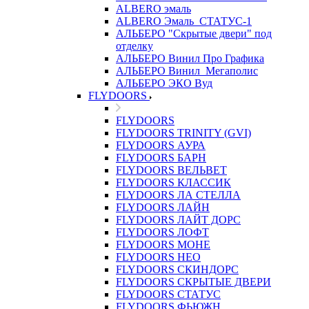
ALBERO эмаль
ALBERO Эмаль_СТАТУС-1
АЛЬБЕРО "Скрытые двери" под
отделку
АЛЬБЕРО Винил Про Графика
АЛЬБЕРО Винил_Мегаполис
АЛЬБЕРО ЭКО Вуд
FLYDOORS
FLYDOORS
FLYDOORS TRINITY (GVI)
FLYDOORS АУРА
FLYDOORS БАРН
FLYDOORS ВЕЛЬВЕТ
FLYDOORS КЛАССИК
FLYDOORS ЛА СТЕЛЛА
FLYDOORS ЛАЙН
FLYDOORS ЛАЙТ ДОРС
FLYDOORS ЛОФТ
FLYDOORS МОНЕ
FLYDOORS НЕО
FLYDOORS СКИНДОРС
FLYDOORS СКРЫТЫЕ ДВЕРИ
FLYDOORS СТАТУС
FLYDOORS ФЬЮЖН