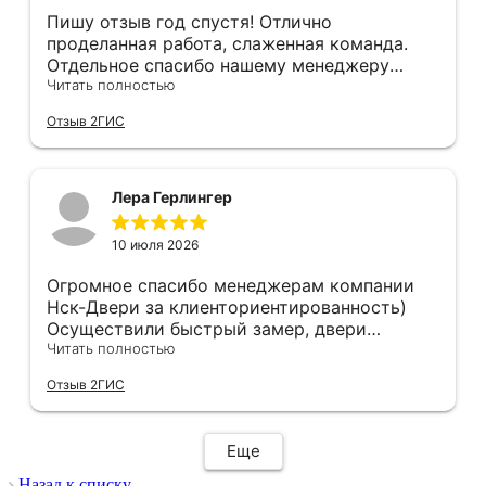
порога наклеен на эту плёнку...
Пишу отзыв год спустя! Отлично
проделанная работа, слаженная команда.
Отдельное спасибо нашему менеджеру
Анастасии, помогла сделать выбор, от
Читать полностью
которого мы в восторге! Быстро ,
Отзыв 2ГИС
профессионально, рекомендую.
Лера Герлингер
10 июля 2026
Огромное спасибо менеджерам компании
Нск-Двери за клиенториентированность)
Осуществили быстрый замер, двери
оказались в наличии. По доставке
Читать полностью
отдельное спасибо, впервые встречаю
Отзыв 2ГИС
компанию, где я могу указать удобный для
меня интервал времени, а не ждать весь
день🙏 Не могу не отметить качественный
Еще
монтаж дверей, спасибо мастеру Антону за
его труд!!!
Назад к списку