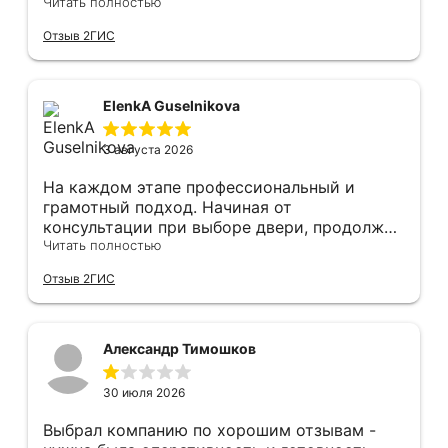
фурнитуре. Анастасия ответила на все
Читать полностью
вопросы. Изготовление точно в срок!
Отзыв 2ГИС
Монтаж быстро, качественно и аккуратно,
Сергея прямо рекомендую! С утра до
вечера устанавливал, монтировал, весь
мусор убирает после монтажа. Рекомендую!
ElenkA Guselnikova
3 августа 2026
На каждом этапе профессиональный и
грамотный подход. Начиная от
консультации при выборе двери, продолжая
оперативным замером, завершая быстрой и
Читать полностью
качественной установкой, а за отделку и
Отзыв 2ГИС
оформление двери - отдельное спасибо!
Рекомендуем и планируем в дальнейшем, по
вопросу дверей, обращаться сюда.
Александр Тимошков
30 июля 2026
Выбрал компанию по хорошим отзывам -