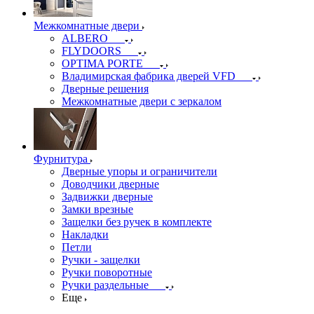
Межкомнатные двери
ALBERO
FLYDOORS
OPTIMA PORTE
Владимирская фабрика дверей VFD
Дверные решения
Межкомнатные двери c зеркалом
Фурнитура
Дверные упоры и ограничители
Доводчики дверные
Задвижки дверные
Замки врезные
Защелки без ручек в комплекте
Накладки
Петли
Ручки - защелки
Ручки поворотные
Ручки раздельные
Еще