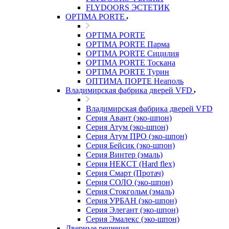
FLYDOORS ЭСТЕТИК
OPTIMA PORTE
OPTIMA PORTE
OPTIMA PORTE Парма
OPTIMA PORTE Сицилия
OPTIMA PORTE Тоскана
OPTIMA PORTE Турин
ОПТИМА ПОРТЕ Неаполь
Владимирская фабрика дверей VFD
Владимирская фабрика дверей VFD
Серия Авант (эко-шпон)
Серия Атум (эко-шпон)
Серия Атум ПРО (эко-шпон)
Серия Бейсик (эко-шпон)
Серия Винтер (эмаль)
Серия НЕКСТ (Hard flex)
Серия Смарт (Протач)
Серия СОЛО (эко-шпон)
Серия Стокгольм (эмаль)
Серия УРБАН (эко-шпон)
Серия Элегант (эко-шпон)
Серия Эмалекс (эко-шпон)
Дверные решения