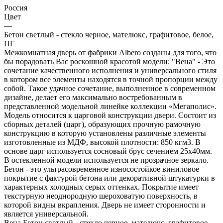
Россия
Цвет
—
Бетон светлый - стекло черное, мателюкс, графитовое, белое,
ПГ
Межкомнатная дверь от фабрики Albero созданы для того, что
бы порадовать Вас роскошной красотой модели: "Вена" - Это
сочетание качественного исполнения и универсального стиля
в котором все элементы находятся в точной пропорции между
собой. Такое удачное сочетание, выполненное в современном
дизайне, делает его максимально востребованным в
представленной модельной линейке коллекции «Мегаполис».
Модель относится к царговой конструкции двери. Состоит из
сборных деталей (царг), образующих прочную рамочную
конструкцию в которую установлены различные элементы
изготовленные из МДФ, высокой плотности: 850 кгм3. В
основе царг используется сосновый брус сечением 25х40мм.
В остекленной модели используется не прозрачное зеркало.
Бетон - это ультрасовременное износостойкое виниловое
покрытие с фактурой бетона или декоративной штукатурки в
характерных холодных серых оттенках. Покрытие имеет
текстурную неоднородную шероховатую поверхность, в
которой видны вкрапления. Дверь не имеет сторонности и
является универсальной.
Вена Бетон светлый - стекло черное, мателюкс, графитовое,