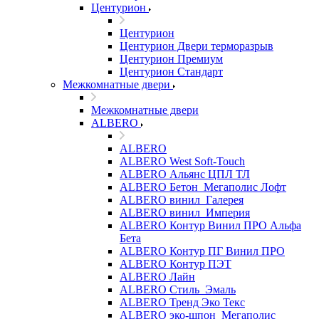
Центурион
Центурион
Центурион Двери терморазрыв
Центурион Премиум
Центурион Стандарт
Межкомнатные двери
Межкомнатные двери
ALBERO
ALBERO
ALBERO West Soft-Touch
ALBERO Альянс ЦПЛ ТЛ
ALBERO Бетон_Мегаполис Лофт
ALBERO винил_Галерея
ALBERO винил_Империя
ALBERO Контур Винил ПРО Альфа
Бета
ALBERO Контур ПГ Винил ПРО
ALBERO Контур ПЭТ
ALBERO Лайн
ALBERO Стиль_Эмаль
ALBERO Тренд Эко Текс
ALBERO эко-шпон_Мегаполис