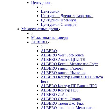
Центурион
Центурион
Центурион Двери терморазрыв
Центурион Премиум
Центурион Стандарт
Межкомнатные двери
Межкомнатные двери
ALBERO
ALBERO
ALBERO West Soft-Touch
ALBERO Альянс ЦПЛ ТЛ
ALBERO Бетон_Мегаполис Лофт
ALBERO винил_Галерея
ALBERO винил_Империя
ALBERO Контур Винил ПРО Альфа
Бета
ALBERO Контур ПГ Винил ПРО
ALBERO Контур ПЭТ
ALBERO Лайн
ALBERO Стиль_Эмаль
ALBERO Тренд Эко Текс
ALBERO эко-шпон_Мегаполис