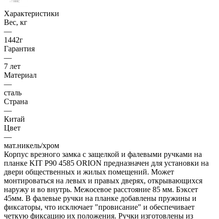
Характеристики
Вес, кг
—
1442г
Гарантия
—
7 лет
Материал
—
сталь
Страна
—
Китай
Цвет
—
мат.никель/хром
Корпус врезного замка с защелкой и фалевыми ручками на
планке KIT P90 4585 ORION предназначен для установки на
двери общественных и жилых помещений. Может
монтироваться на левых и правых дверях, открывающихся
наружу и во внутрь. Межосевое расстояние 85 мм. Бэксет
45мм. В фалевые ручки на планке добавлены пружины и
фиксаторы, что исключает "провисание" и обеспечивает
четкую фиксацию их положения. Ручки изготовлены из