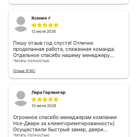
остановившуюся диском вниз) и само
дверей, в которых видны запилы, щели, но
дверное полотно. Также, при затаскивании
нам сделали идеально, как в космическом
где-то краску подъездную обтёрли... К
корабле, не к чему придраться. Мы с женой
Ксения ⚡️
качеству двери тоже претензии - порог
довольны, спасибо!!!!
нержавеющий, обклеен плёнкой, которую
12 июля 2026
после монтажа нужно снять. Уплотнитель
порога наклеен на эту плёнку...
Пишу отзыв год спустя! Отлично
проделанная работа, слаженная команда.
Отдельное спасибо нашему менеджеру
Анастасии, помогла сделать выбор, от
Читать полностью
которого мы в восторге! Быстро ,
Отзыв 2ГИС
профессионально, рекомендую.
Лера Герлингер
10 июля 2026
Огромное спасибо менеджерам компании
Нск-Двери за клиенториентированность)
Осуществили быстрый замер, двери
оказались в наличии. По доставке
Читать полностью