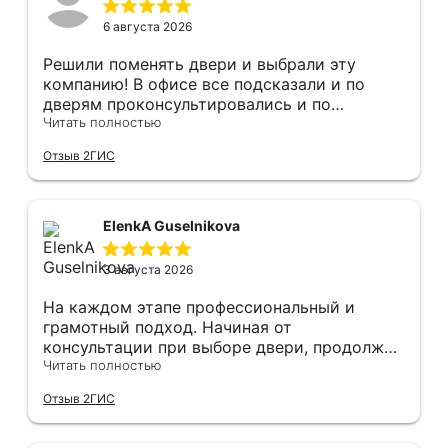
6 августа 2026
Решили поменять двери и выбрали эту
компанию! В офисе все подсказали и по
дверям проконсультировались и по
фурнитуре. Анастасия ответила на все
Читать полностью
вопросы. Изготовление точно в срок!
Отзыв 2ГИС
Монтаж быстро, качественно и аккуратно,
Сергея прямо рекомендую! С утра до
вечера устанавливал, монтировал, весь
мусор убирает после монтажа. Рекомендую!
ElenkA Guselnikova
3 августа 2026
На каждом этапе профессиональный и
грамотный подход. Начиная от
консультации при выборе двери, продолжая
оперативным замером, завершая быстрой и
Читать полностью
качественной установкой, а за отделку и
Отзыв 2ГИС
оформление двери - отдельное спасибо!
Рекомендуем и планируем в дальнейшем, по
вопросу дверей, обращаться сюда.