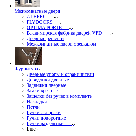
Межкомнатные двери
ALBERO
FLYDOORS
OPTIMA PORTE
Владимирская фабрика дверей VFD
Дверные решения
Межкомнатные двери c зеркалом
Фурнитура
Дверные упоры и ограничители
Доводчики дверные
Задвижки дверные
Замки врезные
Защелки без ручек в комплекте
Накладки
Петли
Ручки - защелки
Ручки поворотные
Ручки раздельные
Еще