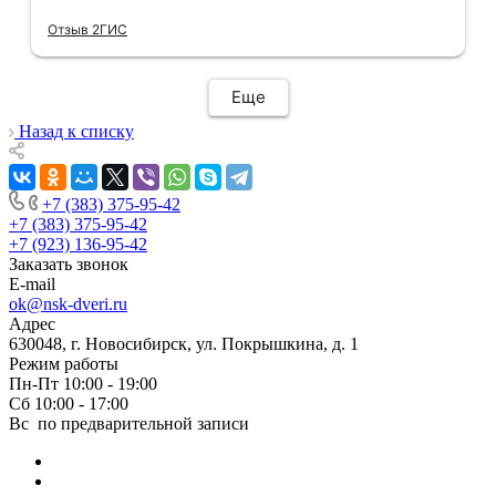
отдельное спасибо, впервые встречаю
Отзыв 2ГИС
компанию, где я могу указать удобный для
меня интервал времени, а не ждать весь
день🙏 Не могу не отметить качественный
Еще
монтаж дверей, спасибо мастеру Антону за
его труд!!!
Назад к списку
+7 (383) 375-95-42
+7 (383) 375-95-42
+7 (923) 136-95-42
Заказать звонок
E-mail
ok@nsk-dveri.ru
Адрес
630048, г. Новосибирск, ул. Покрышкина, д. 1
Режим работы
Пн-Пт 10:00 - 19:00
Сб 10:00 - 17:00
Вс по предварительной записи