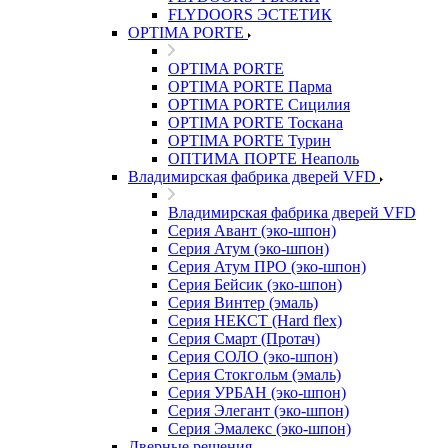
FLYDOORS ЭСТЕТИК
OPTIMA PORTE
OPTIMA PORTE
OPTIMA PORTE Парма
OPTIMA PORTE Сицилия
OPTIMA PORTE Тоскана
OPTIMA PORTE Турин
ОПТИМА ПОРТЕ Неаполь
Владимирская фабрика дверей VFD
Владимирская фабрика дверей VFD
Серия Авант (эко-шпон)
Серия Атум (эко-шпон)
Серия Атум ПРО (эко-шпон)
Серия Бейсик (эко-шпон)
Серия Винтер (эмаль)
Серия НЕКСТ (Hard flex)
Серия Смарт (Протач)
Серия СОЛО (эко-шпон)
Серия Стокгольм (эмаль)
Серия УРБАН (эко-шпон)
Серия Элегант (эко-шпон)
Серия Эмалекс (эко-шпон)
Дверные решения