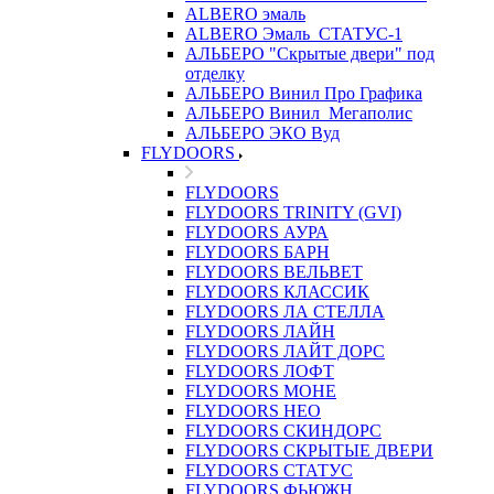
ALBERO эмаль
ALBERO Эмаль_СТАТУС-1
АЛЬБЕРО "Скрытые двери" под
отделку
АЛЬБЕРО Винил Про Графика
АЛЬБЕРО Винил_Мегаполис
АЛЬБЕРО ЭКО Вуд
FLYDOORS
FLYDOORS
FLYDOORS TRINITY (GVI)
FLYDOORS АУРА
FLYDOORS БАРН
FLYDOORS ВЕЛЬВЕТ
FLYDOORS КЛАССИК
FLYDOORS ЛА СТЕЛЛА
FLYDOORS ЛАЙН
FLYDOORS ЛАЙТ ДОРС
FLYDOORS ЛОФТ
FLYDOORS МОНЕ
FLYDOORS НЕО
FLYDOORS СКИНДОРС
FLYDOORS СКРЫТЫЕ ДВЕРИ
FLYDOORS СТАТУС
FLYDOORS ФЬЮЖН