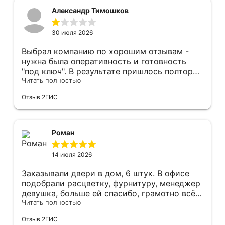
Александр Тимошков
30 июля 2026
Выбрал компанию по хорошим отзывам -
нужна была оперативность и готовность
"под ключ". В результате пришлось полтора
часа потратить на уборку подъезда, так как
Читать полностью
монтажники решили, что в услугу
Отзыв 2ГИС
"утилизация старой двери" не входит
уборка выломанного деревянного косяка и
образовавшегося строительного мусора.
После предъявления претензии менеджеру
Роман
получил только недовольный звонок от
монтажника, никаких извинений и попыток
14 июля 2026
урегулирования. С замерщиком и
менеджером специально обговаривал, что
Заказывали двери в дом, 6 штук. В офисе
нужна утилизация, мне это затруднительно -
подобрали расцветку, фурнитуру, менеджер
ограниченные физические возможности...
девушка, больше ей спасибо, грамотно всё
Дополнение на следующий день - отберите
подсказывала и советовала. Парни
Читать полностью
у горе-монтажников болгарку - теранули
установщики, отдельное спасибо,
Отзыв 2ГИС
пол в квартире (явно положили не
филигранно установили, много видел других