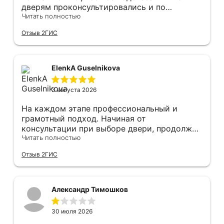
дверям проконсультировались и по
фурнитуре. Анастасия ответила на все
Читать полностью
вопросы. Изготовление точно в срок!
Отзыв 2ГИС
Монтаж быстро, качественно и аккуратно,
Сергея прямо рекомендую! С утра до
вечера устанавливал, монтировал, весь
мусор убирает после монтажа. Рекомендую!
ElenkA Guselnikova
3 августа 2026
На каждом этапе профессиональный и
грамотный подход. Начиная от
консультации при выборе двери, продолжая
оперативным замером, завершая быстрой и
Читать полностью
качественной установкой, а за отделку и
Отзыв 2ГИС
оформление двери - отдельное спасибо!
Рекомендуем и планируем в дальнейшем, по
вопросу дверей, обращаться сюда.
Александр Тимошков
30 июля 2026