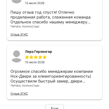
нержавеющий, обклеен плёнкой, которую
12 июля 2026
после монтажа нужно снять. Уплотнитель
порога наклеен на эту плёнку...
Пишу отзыв год спустя! Отлично
проделанная работа, слаженная команда.
Отдельное спасибо нашему менеджеру
Анастасии, помогла сделать выбор, от
Читать полностью
которого мы в восторге! Быстро ,
Отзыв 2ГИС
профессионально, рекомендую.
Лера Герлингер
10 июля 2026
Огромное спасибо менеджерам компании
Нск-Двери за клиенториентированность)
Осуществили быстрый замер, двери
оказались в наличии. По доставке
Читать полностью
отдельное спасибо, впервые встречаю
Отзыв 2ГИС
компанию, где я могу указать удобный для
меня интервал времени, а не ждать весь
день🙏 Не могу не отметить качественный
Еще