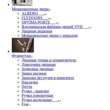
Межкомнатные двери
ALBERO
FLYDOORS
OPTIMA PORTE
Владимирская фабрика дверей VFD
Дверные решения
Межкомнатные двери c зеркалом
Фурнитура
Дверные упоры и ограничители
Доводчики дверные
Задвижки дверные
Замки врезные
Защелки без ручек в комплекте
Накладки
Петли
Ручки - защелки
Ручки поворотные
Ручки раздельные
Еще