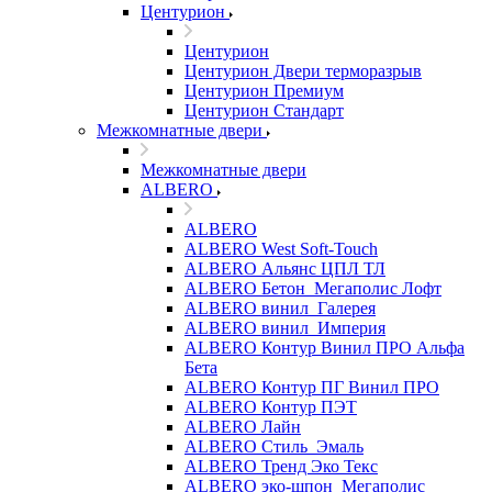
Центурион
Центурион
Центурион Двери терморазрыв
Центурион Премиум
Центурион Стандарт
Межкомнатные двери
Межкомнатные двери
ALBERO
ALBERO
ALBERO West Soft-Touch
ALBERO Альянс ЦПЛ ТЛ
ALBERO Бетон_Мегаполис Лофт
ALBERO винил_Галерея
ALBERO винил_Империя
ALBERO Контур Винил ПРО Альфа
Бета
ALBERO Контур ПГ Винил ПРО
ALBERO Контур ПЭТ
ALBERO Лайн
ALBERO Стиль_Эмаль
ALBERO Тренд Эко Текс
ALBERO эко-шпон_Мегаполис