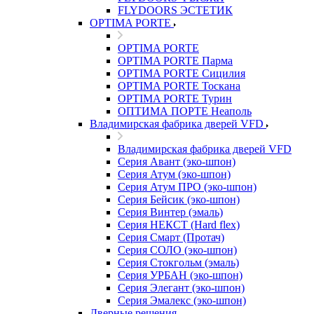
FLYDOORS ЭСТЕТИК
OPTIMA PORTE
OPTIMA PORTE
OPTIMA PORTE Парма
OPTIMA PORTE Сицилия
OPTIMA PORTE Тоскана
OPTIMA PORTE Турин
ОПТИМА ПОРТЕ Неаполь
Владимирская фабрика дверей VFD
Владимирская фабрика дверей VFD
Серия Авант (эко-шпон)
Серия Атум (эко-шпон)
Серия Атум ПРО (эко-шпон)
Серия Бейсик (эко-шпон)
Серия Винтер (эмаль)
Серия НЕКСТ (Hard flex)
Серия Смарт (Протач)
Серия СОЛО (эко-шпон)
Серия Стокгольм (эмаль)
Серия УРБАН (эко-шпон)
Серия Элегант (эко-шпон)
Серия Эмалекс (эко-шпон)
Дверные решения