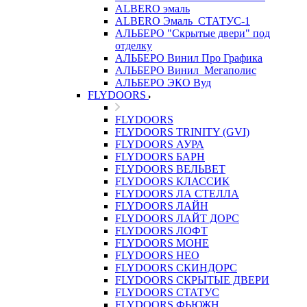
ALBERO эмаль
ALBERO Эмаль_СТАТУС-1
АЛЬБЕРО "Скрытые двери" под
отделку
АЛЬБЕРО Винил Про Графика
АЛЬБЕРО Винил_Мегаполис
АЛЬБЕРО ЭКО Вуд
FLYDOORS
FLYDOORS
FLYDOORS TRINITY (GVI)
FLYDOORS АУРА
FLYDOORS БАРН
FLYDOORS ВЕЛЬВЕТ
FLYDOORS КЛАССИК
FLYDOORS ЛА СТЕЛЛА
FLYDOORS ЛАЙН
FLYDOORS ЛАЙТ ДОРС
FLYDOORS ЛОФТ
FLYDOORS МОНЕ
FLYDOORS НЕО
FLYDOORS СКИНДОРС
FLYDOORS СКРЫТЫЕ ДВЕРИ
FLYDOORS СТАТУС
FLYDOORS ФЬЮЖН