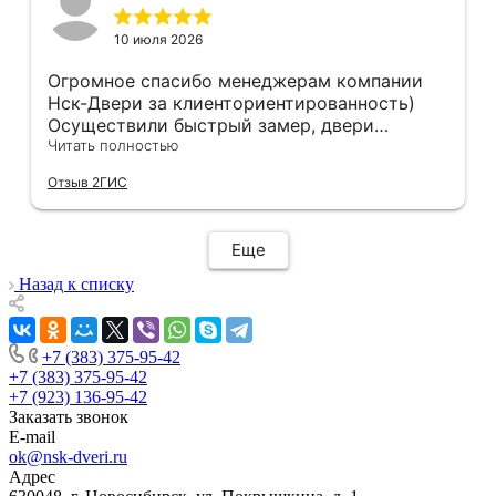
10 июля 2026
Огромное спасибо менеджерам компании
Нск-Двери за клиенториентированность)
Осуществили быстрый замер, двери
оказались в наличии. По доставке
Читать полностью
отдельное спасибо, впервые встречаю
Отзыв 2ГИС
компанию, где я могу указать удобный для
меня интервал времени, а не ждать весь
день🙏 Не могу не отметить качественный
Еще
монтаж дверей, спасибо мастеру Антону за
его труд!!!
Назад к списку
+7 (383) 375-95-42
+7 (383) 375-95-42
+7 (923) 136-95-42
Заказать звонок
E-mail
ok@nsk-dveri.ru
Адрес