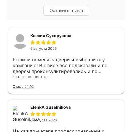
Оставить отзыв
Ксения Сухорукова
6 августа 2026
Решили поменять двери и выбрали эту
компанию! В офисе все подсказали и по
дверям проконсультировались и по
фурнитуре. Анастасия ответила на все
Читать полностью
вопросы. Изготовление точно в срок!
Отзыв 2ГИС
Монтаж быстро, качественно и аккуратно,
Сергея прямо рекомендую! С утра до
вечера устанавливал, монтировал, весь
мусор убирает после монтажа. Рекомендую!
ElenkA Guselnikova
3 августа 2026
На каждом этапе профессиональный и