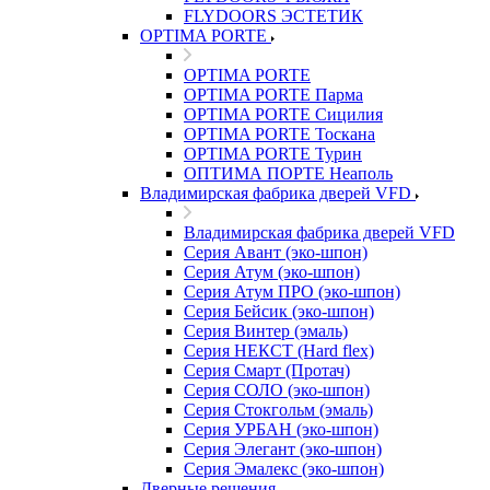
FLYDOORS ЭСТЕТИК
OPTIMA PORTE
OPTIMA PORTE
OPTIMA PORTE Парма
OPTIMA PORTE Сицилия
OPTIMA PORTE Тоскана
OPTIMA PORTE Турин
ОПТИМА ПОРТЕ Неаполь
Владимирская фабрика дверей VFD
Владимирская фабрика дверей VFD
Серия Авант (эко-шпон)
Серия Атум (эко-шпон)
Серия Атум ПРО (эко-шпон)
Серия Бейсик (эко-шпон)
Серия Винтер (эмаль)
Серия НЕКСТ (Hard flex)
Серия Смарт (Протач)
Серия СОЛО (эко-шпон)
Серия Стокгольм (эмаль)
Серия УРБАН (эко-шпон)
Серия Элегант (эко-шпон)
Серия Эмалекс (эко-шпон)
Дверные решения