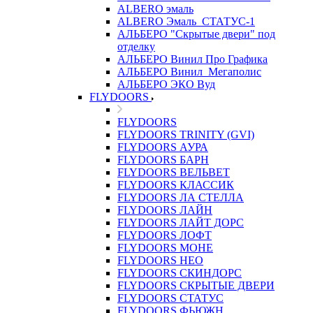
ALBERO эмаль
ALBERO Эмаль_СТАТУС-1
АЛЬБЕРО "Скрытые двери" под
отделку
АЛЬБЕРО Винил Про Графика
АЛЬБЕРО Винил_Мегаполис
АЛЬБЕРО ЭКО Вуд
FLYDOORS
FLYDOORS
FLYDOORS TRINITY (GVI)
FLYDOORS АУРА
FLYDOORS БАРН
FLYDOORS ВЕЛЬВЕТ
FLYDOORS КЛАССИК
FLYDOORS ЛА СТЕЛЛА
FLYDOORS ЛАЙН
FLYDOORS ЛАЙТ ДОРС
FLYDOORS ЛОФТ
FLYDOORS МОНЕ
FLYDOORS НЕО
FLYDOORS СКИНДОРС
FLYDOORS СКРЫТЫЕ ДВЕРИ
FLYDOORS СТАТУС
FLYDOORS ФЬЮЖН