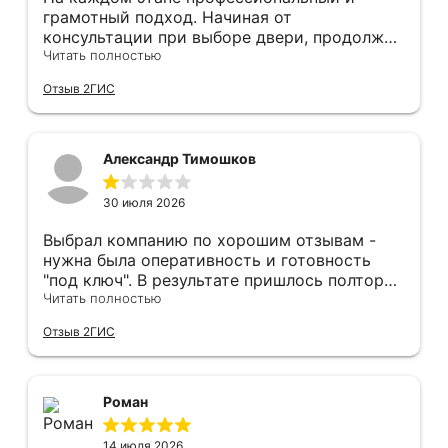
грамотный подход. Начиная от
консультации при выборе двери, продолжая
оперативным замером, завершая быстрой и
Читать полностью
качественной установкой, а за отделку и
Отзыв 2ГИС
оформление двери - отдельное спасибо!
Рекомендуем и планируем в дальнейшем, по
вопросу дверей, обращаться сюда.
Александр Тимошков
30 июля 2026
Выбрал компанию по хорошим отзывам -
нужна была оперативность и готовность
"под ключ". В результате пришлось полтора
часа потратить на уборку подъезда, так как
Читать полностью
монтажники решили, что в услугу
Отзыв 2ГИС
"утилизация старой двери" не входит
уборка выломанного деревянного косяка и
образовавшегося строительного мусора.
После предъявления претензии менеджеру
Роман
получил только недовольный звонок от
монтажника, никаких извинений и попыток
14 июля 2026