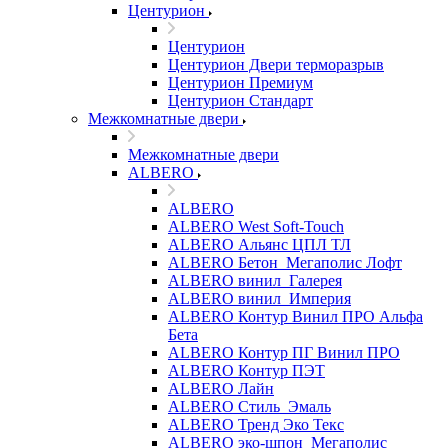
Центурион
Центурион
Центурион Двери терморазрыв
Центурион Премиум
Центурион Стандарт
Межкомнатные двери
Межкомнатные двери
ALBERO
ALBERO
ALBERO West Soft-Touch
ALBERO Альянс ЦПЛ ТЛ
ALBERO Бетон_Мегаполис Лофт
ALBERO винил_Галерея
ALBERO винил_Империя
ALBERO Контур Винил ПРО Альфа
Бета
ALBERO Контур ПГ Винил ПРО
ALBERO Контур ПЭТ
ALBERO Лайн
ALBERO Стиль_Эмаль
ALBERO Тренд Эко Текс
ALBERO эко-шпон_Мегаполис