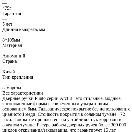
—
475г
Гарантия
—
5 лет
Длинна квадрата, мм
—
8*105мм
Материал
—
Алюминий
Страна
—
Китай
Тип крепления
—
саморезы
Все характеристики
Дверные ручки Punto серии ArcFit - это стильные, модные,
эргономичные формы c современным ультратонким
основанием 6мм. Гальваническое покрытие без использования
цианистой меди. Стойкость покрытия в соляном тумане - 72
часа. Покрытие прошло тест на устойчивость к коррозии в
соляном тумане. Ресурс работы дверных ручек более 300 000
циклов открывания/закрывания, что гарантирует 15 лет