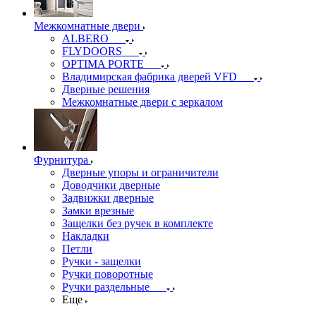
Межкомнатные двери
ALBERO
FLYDOORS
OPTIMA PORTE
Владимирская фабрика дверей VFD
Дверные решения
Межкомнатные двери c зеркалом
Фурнитура
Дверные упоры и ограничители
Доводчики дверные
Задвижки дверные
Замки врезные
Защелки без ручек в комплекте
Накладки
Петли
Ручки - защелки
Ручки поворотные
Ручки раздельные
Еще