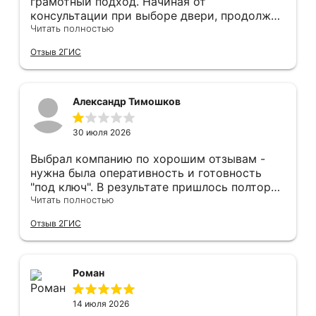
грамотный подход. Начиная от
консультации при выборе двери, продолжая
оперативным замером, завершая быстрой и
Читать полностью
качественной установкой, а за отделку и
Отзыв 2ГИС
оформление двери - отдельное спасибо!
Рекомендуем и планируем в дальнейшем, по
вопросу дверей, обращаться сюда.
Александр Тимошков
30 июля 2026
Выбрал компанию по хорошим отзывам -
нужна была оперативность и готовность
"под ключ". В результате пришлось полтора
часа потратить на уборку подъезда, так как
Читать полностью
монтажники решили, что в услугу
Отзыв 2ГИС
"утилизация старой двери" не входит
уборка выломанного деревянного косяка и
образовавшегося строительного мусора.
После предъявления претензии менеджеру
Роман
получил только недовольный звонок от
монтажника, никаких извинений и попыток
14 июля 2026
урегулирования. С замерщиком и