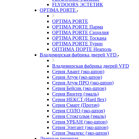
FLYDOORS ЭСТЕТИК
OPTIMA PORTE
OPTIMA PORTE
OPTIMA PORTE Парма
OPTIMA PORTE Сицилия
OPTIMA PORTE Тоскана
OPTIMA PORTE Турин
ОПТИМА ПОРТЕ Неаполь
Владимирская фабрика дверей VFD
Владимирская фабрика дверей VFD
Серия Авант (эко-шпон)
Серия Атум (эко-шпон)
Серия Атум ПРО (эко-шпон)
Серия Бейсик (эко-шпон)
Серия Винтер (эмаль)
Серия НЕКСТ (Hard flex)
Серия Смарт (Протач)
Серия СОЛО (эко-шпон)
Серия Стокгольм (эмаль)
Серия УРБАН (эко-шпон)
Серия Элегант (эко-шпон)
Серия Эмалекс (эко-шпон)
Дверные решения