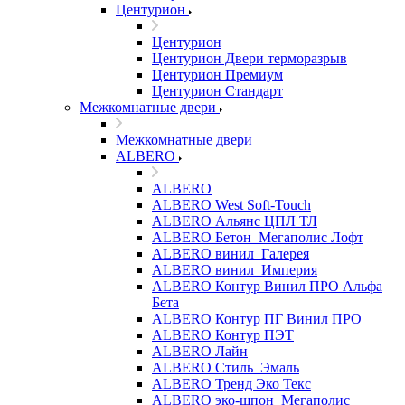
Центурион
Центурион
Центурион Двери терморазрыв
Центурион Премиум
Центурион Стандарт
Межкомнатные двери
Межкомнатные двери
ALBERO
ALBERO
ALBERO West Soft-Touch
ALBERO Альянс ЦПЛ ТЛ
ALBERO Бетон_Мегаполис Лофт
ALBERO винил_Галерея
ALBERO винил_Империя
ALBERO Контур Винил ПРО Альфа
Бета
ALBERO Контур ПГ Винил ПРО
ALBERO Контур ПЭТ
ALBERO Лайн
ALBERO Стиль_Эмаль
ALBERO Тренд Эко Текс
ALBERO эко-шпон_Мегаполис