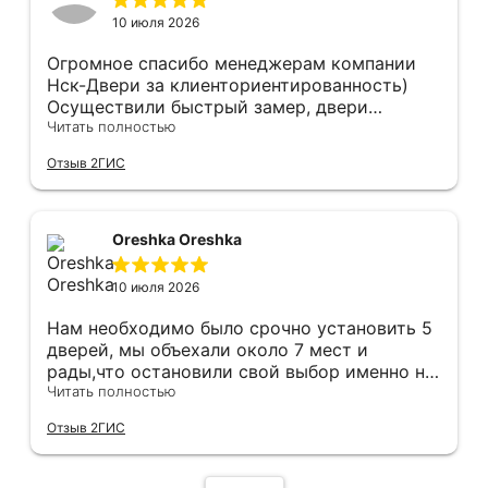
10 июля 2026
Огромное спасибо менеджерам компании
Нск-Двери за клиенториентированность)
Осуществили быстрый замер, двери
оказались в наличии. По доставке
Читать полностью
отдельное спасибо, впервые встречаю
Отзыв 2ГИС
компанию, где я могу указать удобный для
меня интервал времени, а не ждать весь
день🙏 Не могу не отметить качественный
монтаж дверей, спасибо мастеру Антону за
Oreshka Oreshka
его труд!!!
10 июля 2026
Нам необходимо было срочно установить 5
дверей, мы объехали около 7 мест и
рады,что остановили свой выбор именно на
этой компании.Здесь оказались нужные нам
Читать полностью
двери в нужной расцветке в наличии(в
Отзыв 2ГИС
других местах ожидание было от 3 недель).
Хочется отметить скорость и
добросовестность данной компании.Через