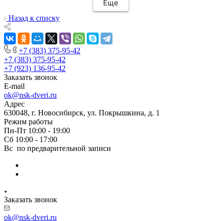
Еще
час после покупки дверей у нас уже был
замерщик на кв,на следующий день
Назад к списку
привезли двери,а еще через день их
установили! Установщики сделали свою
работу очень аккуратно, после себя убрали
+7 (383) 375-95-42
абсолютно всю строительную пыль и
+7 (383) 375-95-42
оставили идеальный порядок.Спасибо вам!
+7 (923) 136-95-42
Заказать звонок
E-mail
ok@nsk-dveri.ru
Адрес
630048, г. Новосибирск, ул. Покрышкина, д. 1
Режим работы
Пн-Пт 10:00 - 19:00
Сб 10:00 - 17:00
Вс по предварительной записи
Заказать звонок
ok@nsk-dveri.ru