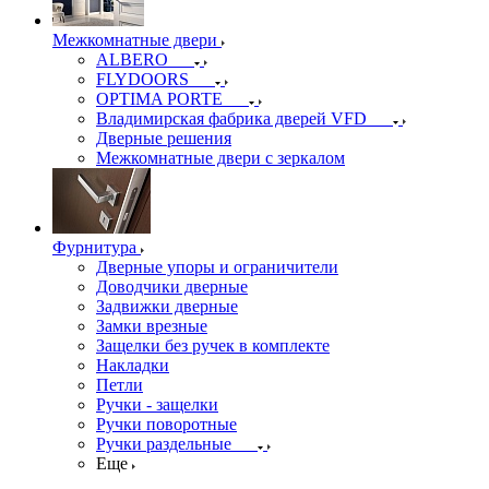
Межкомнатные двери
ALBERO
FLYDOORS
OPTIMA PORTE
Владимирская фабрика дверей VFD
Дверные решения
Межкомнатные двери c зеркалом
Фурнитура
Дверные упоры и ограничители
Доводчики дверные
Задвижки дверные
Замки врезные
Защелки без ручек в комплекте
Накладки
Петли
Ручки - защелки
Ручки поворотные
Ручки раздельные
Еще