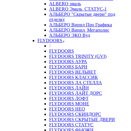
ALBERO эмаль
ALBERO Эмаль_СТАТУС-1
АЛЬБЕРО "Скрытые двери" под
отделку
АЛЬБЕРО Винил Про Графика
АЛЬБЕРО Винил_Мегаполис
АЛЬБЕРО ЭКО Вуд
FLYDOORS
FLYDOORS
FLYDOORS TRINITY (GVI)
FLYDOORS АУРА
FLYDOORS БАРН
FLYDOORS ВЕЛЬВЕТ
FLYDOORS КЛАССИК
FLYDOORS ЛА СТЕЛЛА
FLYDOORS ЛАЙН
FLYDOORS ЛАЙТ ДОРС
FLYDOORS ЛОФТ
FLYDOORS МОНЕ
FLYDOORS НЕО
FLYDOORS СКИНДОРС
FLYDOORS СКРЫТЫЕ ДВЕРИ
FLYDOORS СТАТУС
FLYDOORS ФЬЮЖН