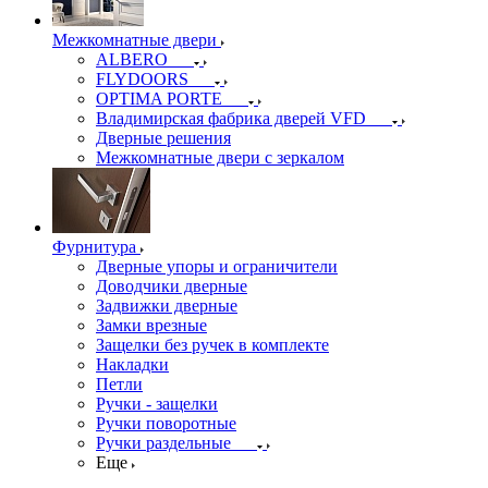
Межкомнатные двери
ALBERO
FLYDOORS
OPTIMA PORTE
Владимирская фабрика дверей VFD
Дверные решения
Межкомнатные двери c зеркалом
Фурнитура
Дверные упоры и ограничители
Доводчики дверные
Задвижки дверные
Замки врезные
Защелки без ручек в комплекте
Накладки
Петли
Ручки - защелки
Ручки поворотные
Ручки раздельные
Еще