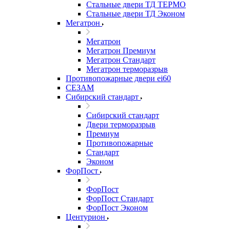
Стальные двери ТД ТЕРМО
Стальные двери ТД Эконом
Мегатрон
Мегатрон
Мегатрон Премиум
Мегатрон Стандарт
Мегатрон терморазрыв
Противопожарные двери ei60
СЕЗАМ
Сибирский стандарт
Сибирский стандарт
Двери терморазрыв
Премиум
Противопожарные
Стандарт
Эконом
ФорПост
ФорПост
ФорПост Стандарт
ФорПост Эконом
Центурион