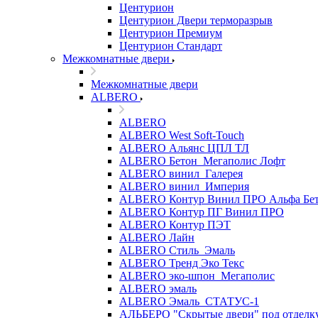
Центурион
Центурион Двери терморазрыв
Центурион Премиум
Центурион Стандарт
Межкомнатные двери
Межкомнатные двери
ALBERO
ALBERO
ALBERO West Soft-Touch
ALBERO Альянс ЦПЛ ТЛ
ALBERO Бетон_Мегаполис Лофт
ALBERO винил_Галерея
ALBERO винил_Империя
ALBERO Контур Винил ПРО Альфа Бе
ALBERO Контур ПГ Винил ПРО
ALBERO Контур ПЭТ
ALBERO Лайн
ALBERO Стиль_Эмаль
ALBERO Тренд Эко Текс
ALBERO эко-шпон_Мегаполис
ALBERO эмаль
ALBERO Эмаль_СТАТУС-1
АЛЬБЕРО "Скрытые двери" под отделк