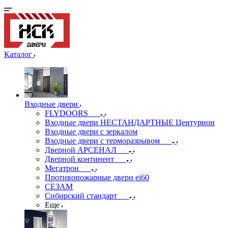
Каталог
Входные двери
FLYDOORS
Входные двери НЕСТАНДАРТНЫЕ Центурион
Входные двери с зеркалом
Входные двери с терморазрывом
Дверной АРСЕНАЛ
Дверной континент
Мегатрон
Противопожарные двери ei60
СЕЗАМ
Сибирский стандарт
Еще