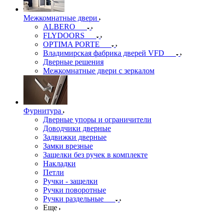
Межкомнатные двери
ALBERO
FLYDOORS
OPTIMA PORTE
Владимирская фабрика дверей VFD
Дверные решения
Межкомнатные двери c зеркалом
Фурнитура
Дверные упоры и ограничители
Доводчики дверные
Задвижки дверные
Замки врезные
Защелки без ручек в комплекте
Накладки
Петли
Ручки - защелки
Ручки поворотные
Ручки раздельные
Еще