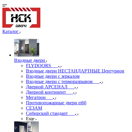
Каталог
Входные двери
FLYDOORS
Входные двери НЕСТАНДАРТНЫЕ Центурион
Входные двери с зеркалом
Входные двери с терморазрывом
Дверной АРСЕНАЛ
Дверной континент
Мегатрон
Противопожарные двери ei60
СЕЗАМ
Сибирский стандарт
Еще