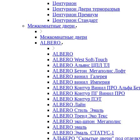
Центурион
Центурион Двери терморазрыв
Центурион Премиум
Центурион Стандарт
Межкомнатные двери
Межкомнатные двери
ALBERO
ALBERO
ALBERO West Soft-Touch
ALBERO Альянс ЦПЛ ТЛ
ALBERO Бетон_Мегаполис Лофт
ALBERO винил_Галерея
ALBERO винил_Империя
ALBERO Контур Винил ПРО Альфа Бе
ALBERO Контур ПГ Винил ПРО
ALBERO Контур ПЭТ
ALBERO Лайн
ALBERO Стиль_Эмаль
ALBERO Тренд Эко Текс
ALBERO эко-шпон_Мегаполис
ALBERO эмаль
ALBERO Эмаль_СТАТУС-1
АЛЬБЕРО "Скрытые двери" под отделк