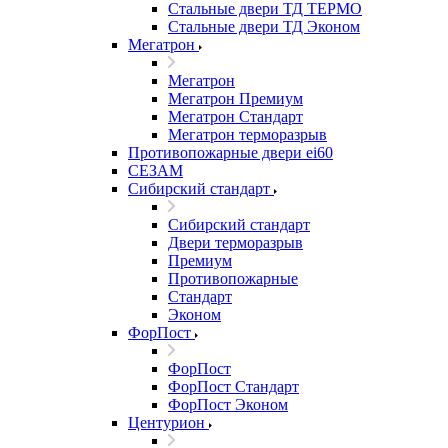
Стальные двери ТД ТЕРМО
Стальные двери ТД Эконом
Мегатрон
Мегатрон
Мегатрон Премиум
Мегатрон Стандарт
Мегатрон терморазрыв
Противопожарные двери ei60
СЕЗАМ
Сибирский стандарт
Сибирский стандарт
Двери терморазрыв
Премиум
Противопожарные
Стандарт
Эконом
ФорПост
ФорПост
ФорПост Стандарт
ФорПост Эконом
Центурион