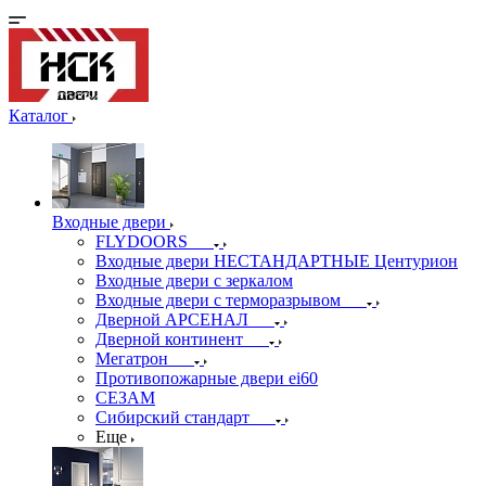
Каталог
Входные двери
FLYDOORS
Входные двери НЕСТАНДАРТНЫЕ Центурион
Входные двери с зеркалом
Входные двери с терморазрывом
Дверной АРСЕНАЛ
Дверной континент
Мегатрон
Противопожарные двери ei60
СЕЗАМ
Сибирский стандарт
Еще