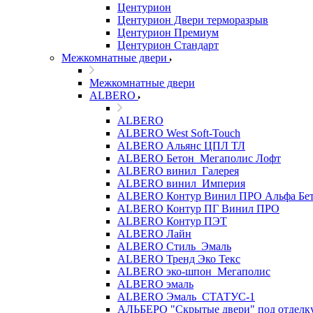
Центурион
Центурион Двери терморазрыв
Центурион Премиум
Центурион Стандарт
Межкомнатные двери
Межкомнатные двери
ALBERO
ALBERO
ALBERO West Soft-Touch
ALBERO Альянс ЦПЛ ТЛ
ALBERO Бетон_Мегаполис Лофт
ALBERO винил_Галерея
ALBERO винил_Империя
ALBERO Контур Винил ПРО Альфа Бе
ALBERO Контур ПГ Винил ПРО
ALBERO Контур ПЭТ
ALBERO Лайн
ALBERO Стиль_Эмаль
ALBERO Тренд Эко Текс
ALBERO эко-шпон_Мегаполис
ALBERO эмаль
ALBERO Эмаль_СТАТУС-1
АЛЬБЕРО "Скрытые двери" под отделк