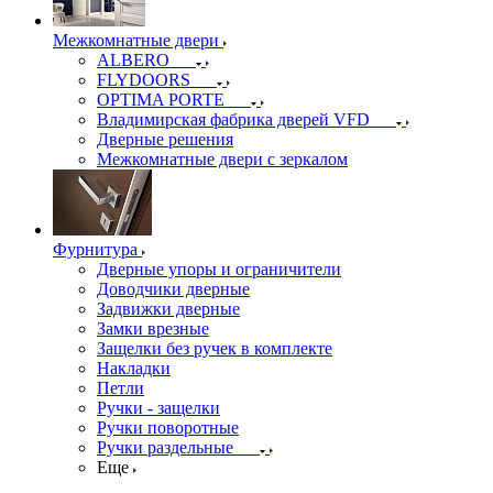
Межкомнатные двери
ALBERO
FLYDOORS
OPTIMA PORTE
Владимирская фабрика дверей VFD
Дверные решения
Межкомнатные двери c зеркалом
Фурнитура
Дверные упоры и ограничители
Доводчики дверные
Задвижки дверные
Замки врезные
Защелки без ручек в комплекте
Накладки
Петли
Ручки - защелки
Ручки поворотные
Ручки раздельные
Еще