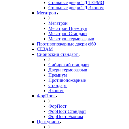
Стальные двери ТД ТЕРМО
Стальные двери ТД Эконом
Мегатрон
Мегатрон
Мегатрон Премиум
Мегатрон Стандарт
Мегатрон терморазрыв
Противопожарные двери ei60
СЕЗАМ
Сибирский стандарт
Сибирский стандарт
Двери терморазрыв
Премиум
Противопожарные
Стандарт
Эконом
ФорПост
ФорПост
ФорПост Стандарт
ФорПост Эконом
Центурион