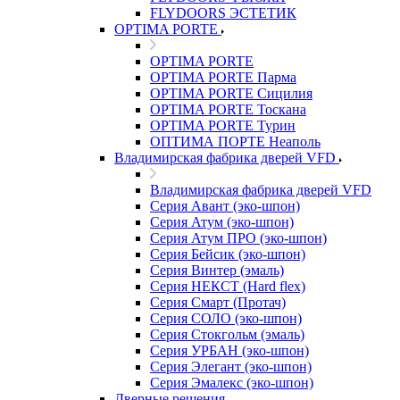
FLYDOORS ЭСТЕТИК
OPTIMA PORTE
OPTIMA PORTE
OPTIMA PORTE Парма
OPTIMA PORTE Сицилия
OPTIMA PORTE Тоскана
OPTIMA PORTE Турин
ОПТИМА ПОРТЕ Неаполь
Владимирская фабрика дверей VFD
Владимирская фабрика дверей VFD
Серия Авант (эко-шпон)
Серия Атум (эко-шпон)
Серия Атум ПРО (эко-шпон)
Серия Бейсик (эко-шпон)
Серия Винтер (эмаль)
Серия НЕКСТ (Hard flex)
Серия Смарт (Протач)
Серия СОЛО (эко-шпон)
Серия Стокгольм (эмаль)
Серия УРБАН (эко-шпон)
Серия Элегант (эко-шпон)
Серия Эмалекс (эко-шпон)
Дверные решения