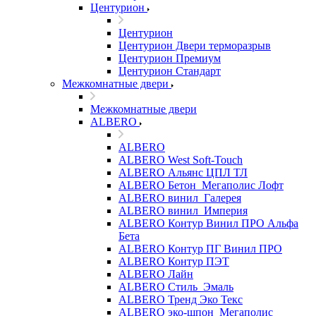
Центурион
Центурион
Центурион Двери терморазрыв
Центурион Премиум
Центурион Стандарт
Межкомнатные двери
Межкомнатные двери
ALBERO
ALBERO
ALBERO West Soft-Touch
ALBERO Альянс ЦПЛ ТЛ
ALBERO Бетон_Мегаполис Лофт
ALBERO винил_Галерея
ALBERO винил_Империя
ALBERO Контур Винил ПРО Альфа
Бета
ALBERO Контур ПГ Винил ПРО
ALBERO Контур ПЭТ
ALBERO Лайн
ALBERO Стиль_Эмаль
ALBERO Тренд Эко Текс
ALBERO эко-шпон_Мегаполис