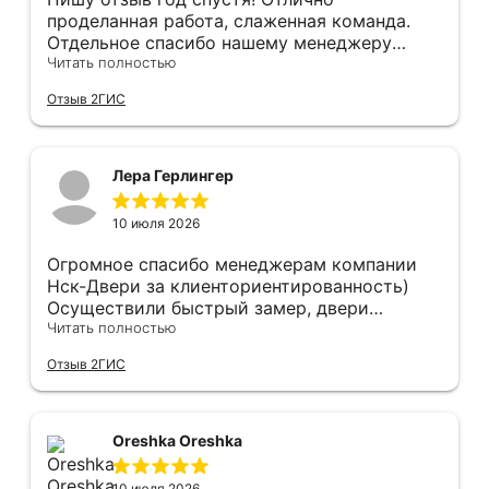
проделанная работа, слаженная команда.
Отдельное спасибо нашему менеджеру
Анастасии, помогла сделать выбор, от
Читать полностью
которого мы в восторге! Быстро ,
Отзыв 2ГИС
профессионально, рекомендую.
Лера Герлингер
10 июля 2026
Огромное спасибо менеджерам компании
Нск-Двери за клиенториентированность)
Осуществили быстрый замер, двери
оказались в наличии. По доставке
Читать полностью
отдельное спасибо, впервые встречаю
Отзыв 2ГИС
компанию, где я могу указать удобный для
меня интервал времени, а не ждать весь
день🙏 Не могу не отметить качественный
монтаж дверей, спасибо мастеру Антону за
Oreshka Oreshka
его труд!!!
10 июля 2026