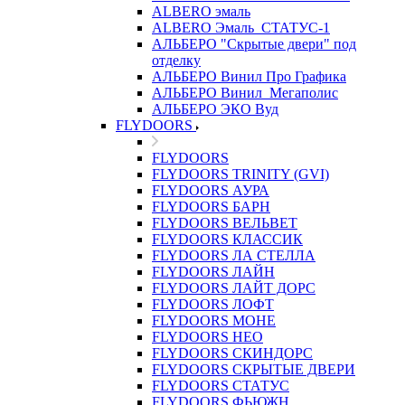
ALBERO эмаль
ALBERO Эмаль_СТАТУС-1
АЛЬБЕРО "Скрытые двери" под
отделку
АЛЬБЕРО Винил Про Графика
АЛЬБЕРО Винил_Мегаполис
АЛЬБЕРО ЭКО Вуд
FLYDOORS
FLYDOORS
FLYDOORS TRINITY (GVI)
FLYDOORS АУРА
FLYDOORS БАРН
FLYDOORS ВЕЛЬВЕТ
FLYDOORS КЛАССИК
FLYDOORS ЛА СТЕЛЛА
FLYDOORS ЛАЙН
FLYDOORS ЛАЙТ ДОРС
FLYDOORS ЛОФТ
FLYDOORS МОНЕ
FLYDOORS НЕО
FLYDOORS СКИНДОРС
FLYDOORS СКРЫТЫЕ ДВЕРИ
FLYDOORS СТАТУС
FLYDOORS ФЬЮЖН