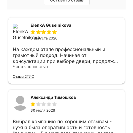
ElenkA Guselnikova
3 августа 2026
На каждом этапе профессиональный и
грамотный подход. Начиная от
консультации при выборе двери, продолжая
оперативным замером, завершая быстрой и
Читать полностью
качественной установкой, а за отделку и
Отзыв 2ГИС
оформление двери - отдельное спасибо!
Рекомендуем и планируем в дальнейшем, по
вопросу дверей, обращаться сюда.
Александр Тимошков
30 июля 2026
Выбрал компанию по хорошим отзывам -
нужна была оперативность и готовность