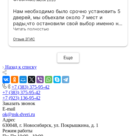
Нам необходимо было срочно установить 5
дверей, мы объехали около 7 мест и
рады,что остановили свой выбор именно на
этой компании.Здесь оказались нужные нам
Читать полностью
двери в нужной расцветке в наличии(в
Отзыв 2ГИС
других местах ожидание было от 3 недель).
Хочется отметить скорость и
добросовестность данной компании.Через
Еще
час после покупки дверей у нас уже был
замерщик на кв,на следующий день
Назад к списку
привезли двери,а еще через день их
установили! Установщики сделали свою
работу очень аккуратно, после себя убрали
+7 (383) 375-95-42
абсолютно всю строительную пыль и
+7 (383) 375-95-42
оставили идеальный порядок.Спасибо вам!
+7 (923) 136-95-42
Заказать звонок
E-mail
ok@nsk-dveri.ru
Адрес
630048, г. Новосибирск, ул. Покрышкина, д. 1
Режим работы