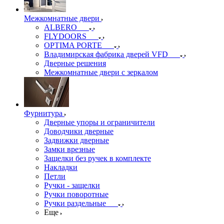
Межкомнатные двери
ALBERO
FLYDOORS
OPTIMA PORTE
Владимирская фабрика дверей VFD
Дверные решения
Межкомнатные двери c зеркалом
Фурнитура
Дверные упоры и ограничители
Доводчики дверные
Задвижки дверные
Замки врезные
Защелки без ручек в комплекте
Накладки
Петли
Ручки - защелки
Ручки поворотные
Ручки раздельные
Еще