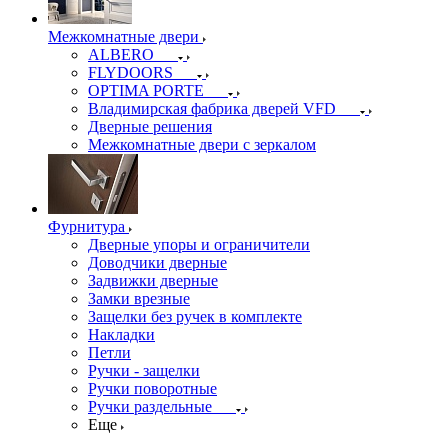
Межкомнатные двери
ALBERO
FLYDOORS
OPTIMA PORTE
Владимирская фабрика дверей VFD
Дверные решения
Межкомнатные двери c зеркалом
Фурнитура
Дверные упоры и ограничители
Доводчики дверные
Задвижки дверные
Замки врезные
Защелки без ручек в комплекте
Накладки
Петли
Ручки - защелки
Ручки поворотные
Ручки раздельные
Еще