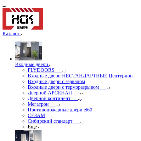
Каталог
Входные двери
FLYDOORS
Входные двери НЕСТАНДАРТНЫЕ Центурион
Входные двери с зеркалом
Входные двери с терморазрывом
Дверной АРСЕНАЛ
Дверной континент
Мегатрон
Противопожарные двери ei60
СЕЗАМ
Сибирский стандарт
Еще