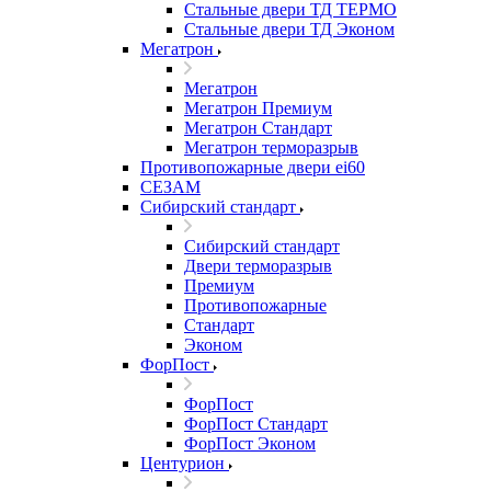
Стальные двери ТД ТЕРМО
Стальные двери ТД Эконом
Мегатрон
Мегатрон
Мегатрон Премиум
Мегатрон Стандарт
Мегатрон терморазрыв
Противопожарные двери ei60
СЕЗАМ
Сибирский стандарт
Сибирский стандарт
Двери терморазрыв
Премиум
Противопожарные
Стандарт
Эконом
ФорПост
ФорПост
ФорПост Стандарт
ФорПост Эконом
Центурион