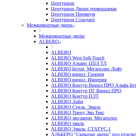
Центурион
Центурион Двери терморазрыв
Центурион Премиум
Центурион Стандарт
Межкомнатные двери
Межкомнатные двери
ALBERO
ALBERO
ALBERO West Soft-Touch
ALBERO Альянс ЦПЛ ТЛ
ALBERO Бетон_Мегаполис Лофт
ALBERO винил_Галерея
ALBERO винил_Империя
ALBERO Контур Винил ПРО Альфа Бе
ALBERO Контур ПГ Винил ПРО
ALBERO Контур ПЭТ
ALBERO Лайн
ALBERO Стиль_Эмаль
ALBERO Тренд Эко Текс
ALBERO эко-шпон_Мегаполис
ALBERO эмаль
ALBERO Эмаль_СТАТУС-1
АЛЬБЕРО "Скрытые двери" под отделк