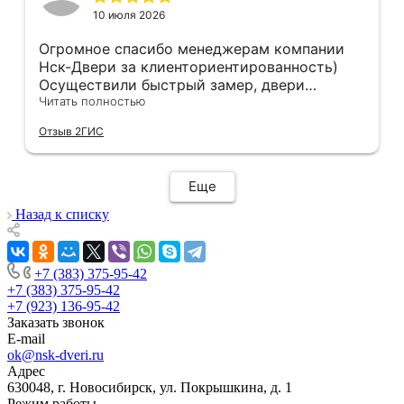
10 июля 2026
Огромное спасибо менеджерам компании
Нск-Двери за клиенториентированность)
Осуществили быстрый замер, двери
оказались в наличии. По доставке
Читать полностью
отдельное спасибо, впервые встречаю
Отзыв 2ГИС
компанию, где я могу указать удобный для
меня интервал времени, а не ждать весь
день🙏 Не могу не отметить качественный
Еще
монтаж дверей, спасибо мастеру Антону за
его труд!!!
Назад к списку
+7 (383) 375-95-42
+7 (383) 375-95-42
+7 (923) 136-95-42
Заказать звонок
E-mail
ok@nsk-dveri.ru
Адрес
630048, г. Новосибирск, ул. Покрышкина, д. 1
Режим работы