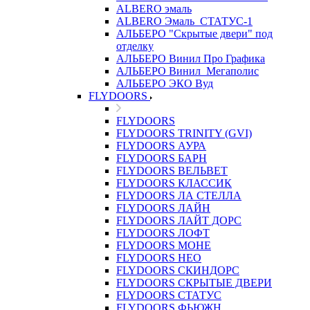
ALBERO эмаль
ALBERO Эмаль_СТАТУС-1
АЛЬБЕРО "Скрытые двери" под
отделку
АЛЬБЕРО Винил Про Графика
АЛЬБЕРО Винил_Мегаполис
АЛЬБЕРО ЭКО Вуд
FLYDOORS
FLYDOORS
FLYDOORS TRINITY (GVI)
FLYDOORS АУРА
FLYDOORS БАРН
FLYDOORS ВЕЛЬВЕТ
FLYDOORS КЛАССИК
FLYDOORS ЛА СТЕЛЛА
FLYDOORS ЛАЙН
FLYDOORS ЛАЙТ ДОРС
FLYDOORS ЛОФТ
FLYDOORS МОНЕ
FLYDOORS НЕО
FLYDOORS СКИНДОРС
FLYDOORS СКРЫТЫЕ ДВЕРИ
FLYDOORS СТАТУС
FLYDOORS ФЬЮЖН