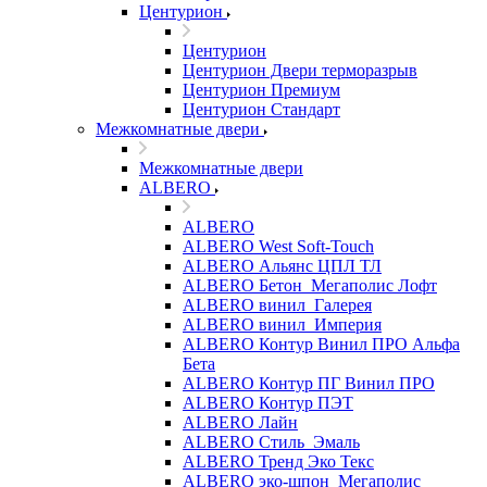
Центурион
Центурион
Центурион Двери терморазрыв
Центурион Премиум
Центурион Стандарт
Межкомнатные двери
Межкомнатные двери
ALBERO
ALBERO
ALBERO West Soft-Touch
ALBERO Альянс ЦПЛ ТЛ
ALBERO Бетон_Мегаполис Лофт
ALBERO винил_Галерея
ALBERO винил_Империя
ALBERO Контур Винил ПРО Альфа
Бета
ALBERO Контур ПГ Винил ПРО
ALBERO Контур ПЭТ
ALBERO Лайн
ALBERO Стиль_Эмаль
ALBERO Тренд Эко Текс
ALBERO эко-шпон_Мегаполис