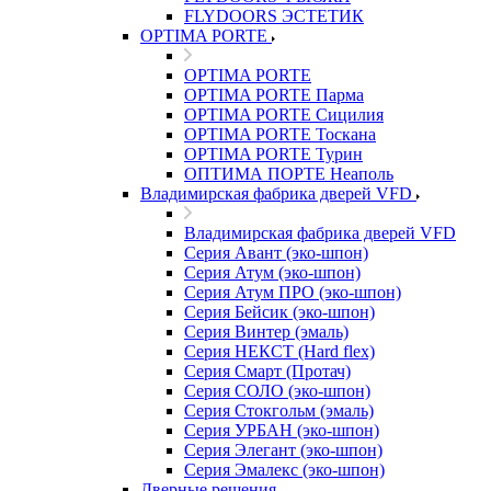
FLYDOORS ЭСТЕТИК
OPTIMA PORTE
OPTIMA PORTE
OPTIMA PORTE Парма
OPTIMA PORTE Сицилия
OPTIMA PORTE Тоскана
OPTIMA PORTE Турин
ОПТИМА ПОРТЕ Неаполь
Владимирская фабрика дверей VFD
Владимирская фабрика дверей VFD
Серия Авант (эко-шпон)
Серия Атум (эко-шпон)
Серия Атум ПРО (эко-шпон)
Серия Бейсик (эко-шпон)
Серия Винтер (эмаль)
Серия НЕКСТ (Hard flex)
Серия Смарт (Протач)
Серия СОЛО (эко-шпон)
Серия Стокгольм (эмаль)
Серия УРБАН (эко-шпон)
Серия Элегант (эко-шпон)
Серия Эмалекс (эко-шпон)
Дверные решения