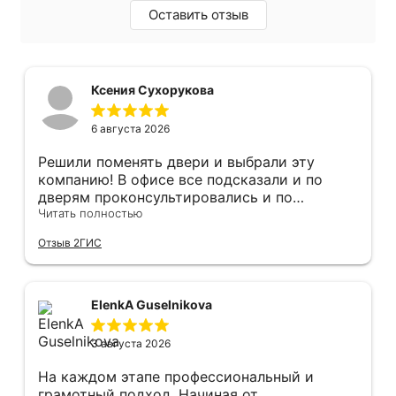
Оставить отзыв
Ксения Сухорукова
6 августа 2026
Решили поменять двери и выбрали эту
компанию! В офисе все подсказали и по
дверям проконсультировались и по
фурнитуре. Анастасия ответила на все
Читать полностью
вопросы. Изготовление точно в срок!
Отзыв 2ГИС
Монтаж быстро, качественно и аккуратно,
Сергея прямо рекомендую! С утра до
вечера устанавливал, монтировал, весь
мусор убирает после монтажа. Рекомендую!
ElenkA Guselnikova
3 августа 2026
На каждом этапе профессиональный и
грамотный подход. Начиная от