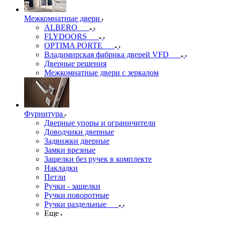
Межкомнатные двери
ALBERO
FLYDOORS
OPTIMA PORTE
Владимирская фабрика дверей VFD
Дверные решения
Межкомнатные двери c зеркалом
Фурнитура
Дверные упоры и ограничители
Доводчики дверные
Задвижки дверные
Замки врезные
Защелки без ручек в комплекте
Накладки
Петли
Ручки - защелки
Ручки поворотные
Ручки раздельные
Еще