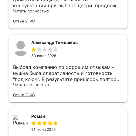
консультации при выборе двери, продолжая
оперативным замером, завершая быстрой и
Читать полностью
качественной установкой, а за отделку и
Отзыв 2ГИС
оформление двери - отдельное спасибо!
Рекомендуем и планируем в дальнейшем, по
вопросу дверей, обращаться сюда.
Александр Тимошков
30 июля 2026
Выбрал компанию по хорошим отзывам -
нужна была оперативность и готовность
"под ключ". В результате пришлось полтора
часа потратить на уборку подъезда, так как
Читать полностью
монтажники решили, что в услугу
Отзыв 2ГИС
"утилизация старой двери" не входит
уборка выломанного деревянного косяка и
образовавшегося строительного мусора.
После предъявления претензии менеджеру
Роман
получил только недовольный звонок от
монтажника, никаких извинений и попыток
14 июля 2026
урегулирования. С замерщиком и