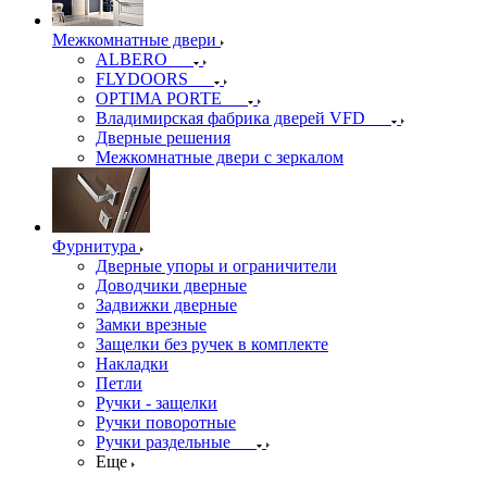
Межкомнатные двери
ALBERO
FLYDOORS
OPTIMA PORTE
Владимирская фабрика дверей VFD
Дверные решения
Межкомнатные двери c зеркалом
Фурнитура
Дверные упоры и ограничители
Доводчики дверные
Задвижки дверные
Замки врезные
Защелки без ручек в комплекте
Накладки
Петли
Ручки - защелки
Ручки поворотные
Ручки раздельные
Еще