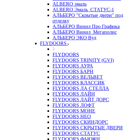
ALBERO эмаль
ALBERO Эмаль_СТАТУС-1
АЛЬБЕРО "Скрытые двери" под
отделку
АЛЬБЕРО Винил Про Графика
АЛЬБЕРО Винил_Мегаполис
АЛЬБЕРО ЭКО Вуд
FLYDOORS
FLYDOORS
FLYDOORS TRINITY (GVI)
FLYDOORS АУРА
FLYDOORS БАРН
FLYDOORS ВЕЛЬВЕТ
FLYDOORS КЛАССИК
FLYDOORS ЛА СТЕЛЛА
FLYDOORS ЛАЙН
FLYDOORS ЛАЙТ ДОРС
FLYDOORS ЛОФТ
FLYDOORS МОНЕ
FLYDOORS НЕО
FLYDOORS СКИНДОРС
FLYDOORS СКРЫТЫЕ ДВЕРИ
FLYDOORS СТАТУС
FLYDOORS ФЬЮЖН