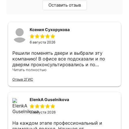
Оставить отзыв
Ксения Сухорукова
6 августа 2026
Решили поменять двери и выбрали эту
компанию! В офисе все подсказали и по
дверям проконсультировались и по
фурнитуре. Анастасия ответила на все
Читать полностью
вопросы. Изготовление точно в срок!
Отзыв 2ГИС
Монтаж быстро, качественно и аккуратно,
Сергея прямо рекомендую! С утра до
вечера устанавливал, монтировал, весь
мусор убирает после монтажа. Рекомендую!
ElenkA Guselnikova
3 августа 2026
На каждом этапе профессиональный и
грамотный подход. Начиная от