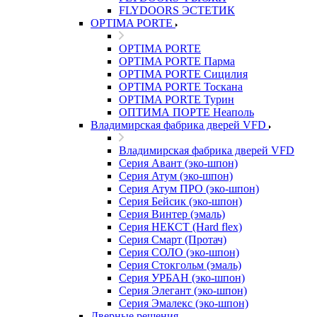
FLYDOORS ЭСТЕТИК
OPTIMA PORTE
OPTIMA PORTE
OPTIMA PORTE Парма
OPTIMA PORTE Сицилия
OPTIMA PORTE Тоскана
OPTIMA PORTE Турин
ОПТИМА ПОРТЕ Неаполь
Владимирская фабрика дверей VFD
Владимирская фабрика дверей VFD
Серия Авант (эко-шпон)
Серия Атум (эко-шпон)
Серия Атум ПРО (эко-шпон)
Серия Бейсик (эко-шпон)
Серия Винтер (эмаль)
Серия НЕКСТ (Hard flex)
Серия Смарт (Протач)
Серия СОЛО (эко-шпон)
Серия Стокгольм (эмаль)
Серия УРБАН (эко-шпон)
Серия Элегант (эко-шпон)
Серия Эмалекс (эко-шпон)
Дверные решения