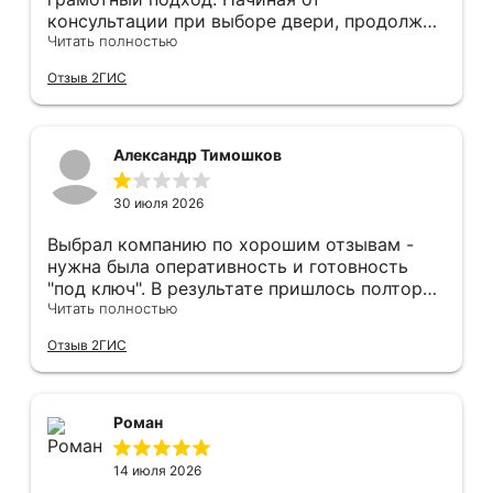
консультации при выборе двери, продолжая
оперативным замером, завершая быстрой и
Читать полностью
качественной установкой, а за отделку и
Отзыв 2ГИС
оформление двери - отдельное спасибо!
Рекомендуем и планируем в дальнейшем, по
вопросу дверей, обращаться сюда.
Александр Тимошков
30 июля 2026
Выбрал компанию по хорошим отзывам -
нужна была оперативность и готовность
"под ключ". В результате пришлось полтора
часа потратить на уборку подъезда, так как
Читать полностью
монтажники решили, что в услугу
Отзыв 2ГИС
"утилизация старой двери" не входит
уборка выломанного деревянного косяка и
образовавшегося строительного мусора.
После предъявления претензии менеджеру
Роман
получил только недовольный звонок от
монтажника, никаких извинений и попыток
14 июля 2026
урегулирования. С замерщиком и