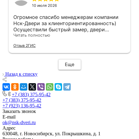
10 июля 2026
Огромное спасибо менеджерам компании
Нск-Двери за клиенториентированность)
Осуществили быстрый замер, двери
оказались в наличии. По доставке
Читать полностью
отдельное спасибо, впервые встречаю
Отзыв 2ГИС
компанию, где я могу указать удобный для
меня интервал времени, а не ждать весь
день🙏 Не могу не отметить качественный
Еще
монтаж дверей, спасибо мастеру Антону за
его труд!!!
Назад к списку
+7 (383) 375-95-42
+7 (383) 375-95-42
+7 (923) 136-95-42
Заказать звонок
E-mail
ok@nsk-dveri.ru
Адрес
630048, г. Новосибирск, ул. Покрышкина, д. 1