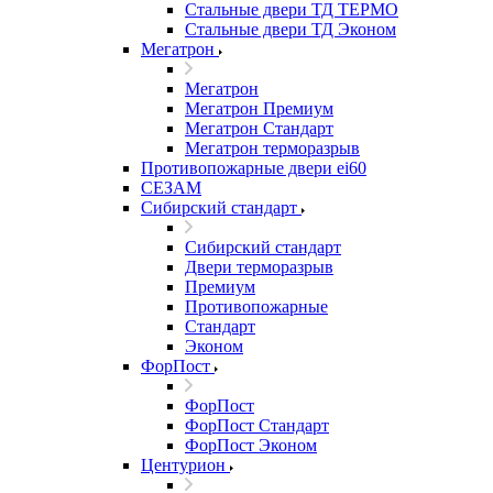
Стальные двери ТД ТЕРМО
Стальные двери ТД Эконом
Мегатрон
Мегатрон
Мегатрон Премиум
Мегатрон Стандарт
Мегатрон терморазрыв
Противопожарные двери ei60
СЕЗАМ
Сибирский стандарт
Сибирский стандарт
Двери терморазрыв
Премиум
Противопожарные
Стандарт
Эконом
ФорПост
ФорПост
ФорПост Стандарт
ФорПост Эконом
Центурион