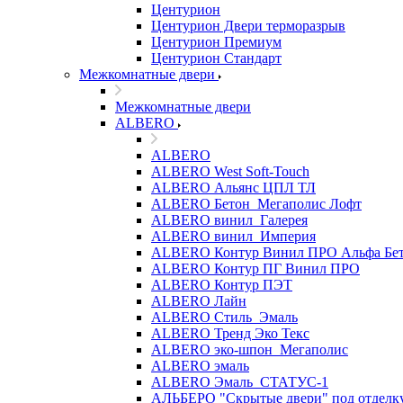
Центурион
Центурион Двери терморазрыв
Центурион Премиум
Центурион Стандарт
Межкомнатные двери
Межкомнатные двери
ALBERO
ALBERO
ALBERO West Soft-Touch
ALBERO Альянс ЦПЛ ТЛ
ALBERO Бетон_Мегаполис Лофт
ALBERO винил_Галерея
ALBERO винил_Империя
ALBERO Контур Винил ПРО Альфа Бе
ALBERO Контур ПГ Винил ПРО
ALBERO Контур ПЭТ
ALBERO Лайн
ALBERO Стиль_Эмаль
ALBERO Тренд Эко Текс
ALBERO эко-шпон_Мегаполис
ALBERO эмаль
ALBERO Эмаль_СТАТУС-1
АЛЬБЕРО "Скрытые двери" под отделк