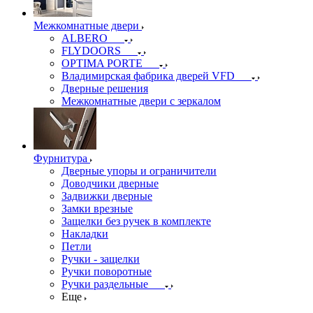
Межкомнатные двери
ALBERO
FLYDOORS
OPTIMA PORTE
Владимирская фабрика дверей VFD
Дверные решения
Межкомнатные двери c зеркалом
Фурнитура
Дверные упоры и ограничители
Доводчики дверные
Задвижки дверные
Замки врезные
Защелки без ручек в комплекте
Накладки
Петли
Ручки - защелки
Ручки поворотные
Ручки раздельные
Еще