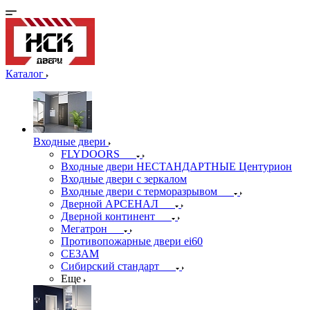
Каталог
Входные двери
FLYDOORS
Входные двери НЕСТАНДАРТНЫЕ Центурион
Входные двери с зеркалом
Входные двери с терморазрывом
Дверной АРСЕНАЛ
Дверной континент
Мегатрон
Противопожарные двери ei60
СЕЗАМ
Сибирский стандарт
Еще