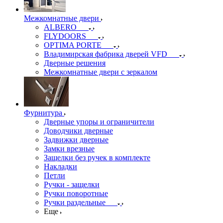
Межкомнатные двери
ALBERO
FLYDOORS
OPTIMA PORTE
Владимирская фабрика дверей VFD
Дверные решения
Межкомнатные двери c зеркалом
Фурнитура
Дверные упоры и ограничители
Доводчики дверные
Задвижки дверные
Замки врезные
Защелки без ручек в комплекте
Накладки
Петли
Ручки - защелки
Ручки поворотные
Ручки раздельные
Еще