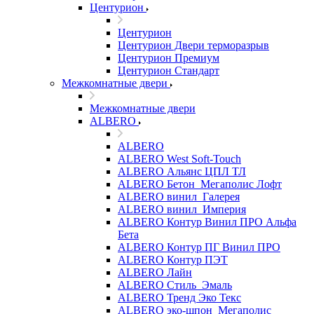
Центурион
Центурион
Центурион Двери терморазрыв
Центурион Премиум
Центурион Стандарт
Межкомнатные двери
Межкомнатные двери
ALBERO
ALBERO
ALBERO West Soft-Touch
ALBERO Альянс ЦПЛ ТЛ
ALBERO Бетон_Мегаполис Лофт
ALBERO винил_Галерея
ALBERO винил_Империя
ALBERO Контур Винил ПРО Альфа
Бета
ALBERO Контур ПГ Винил ПРО
ALBERO Контур ПЭТ
ALBERO Лайн
ALBERO Стиль_Эмаль
ALBERO Тренд Эко Текс
ALBERO эко-шпон_Мегаполис