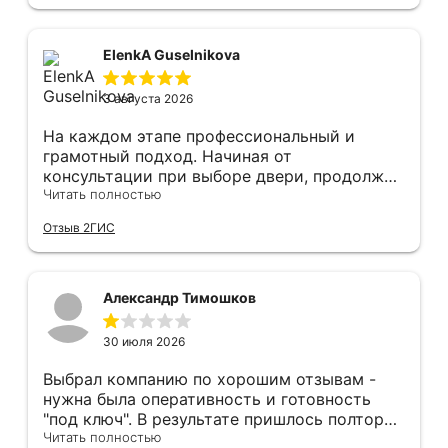
Сергея прямо рекомендую! С утра до
вечера устанавливал, монтировал, весь
мусор убирает после монтажа. Рекомендую!
ElenkA Guselnikova
3 августа 2026
На каждом этапе профессиональный и
грамотный подход. Начиная от
консультации при выборе двери, продолжая
оперативным замером, завершая быстрой и
Читать полностью
качественной установкой, а за отделку и
Отзыв 2ГИС
оформление двери - отдельное спасибо!
Рекомендуем и планируем в дальнейшем, по
вопросу дверей, обращаться сюда.
Александр Тимошков
30 июля 2026
Выбрал компанию по хорошим отзывам -
нужна была оперативность и готовность
"под ключ". В результате пришлось полтора
часа потратить на уборку подъезда, так как
Читать полностью