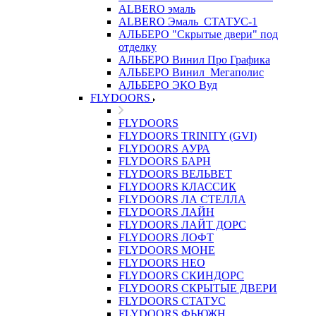
ALBERO эмаль
ALBERO Эмаль_СТАТУС-1
АЛЬБЕРО "Скрытые двери" под
отделку
АЛЬБЕРО Винил Про Графика
АЛЬБЕРО Винил_Мегаполис
АЛЬБЕРО ЭКО Вуд
FLYDOORS
FLYDOORS
FLYDOORS TRINITY (GVI)
FLYDOORS АУРА
FLYDOORS БАРН
FLYDOORS ВЕЛЬВЕТ
FLYDOORS КЛАССИК
FLYDOORS ЛА СТЕЛЛА
FLYDOORS ЛАЙН
FLYDOORS ЛАЙТ ДОРС
FLYDOORS ЛОФТ
FLYDOORS МОНЕ
FLYDOORS НЕО
FLYDOORS СКИНДОРС
FLYDOORS СКРЫТЫЕ ДВЕРИ
FLYDOORS СТАТУС
FLYDOORS ФЬЮЖН