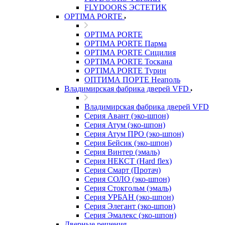
FLYDOORS ЭСТЕТИК
OPTIMA PORTE
OPTIMA PORTE
OPTIMA PORTE Парма
OPTIMA PORTE Сицилия
OPTIMA PORTE Тоскана
OPTIMA PORTE Турин
ОПТИМА ПОРТЕ Неаполь
Владимирская фабрика дверей VFD
Владимирская фабрика дверей VFD
Серия Авант (эко-шпон)
Серия Атум (эко-шпон)
Серия Атум ПРО (эко-шпон)
Серия Бейсик (эко-шпон)
Серия Винтер (эмаль)
Серия НЕКСТ (Hard flex)
Серия Смарт (Протач)
Серия СОЛО (эко-шпон)
Серия Стокгольм (эмаль)
Серия УРБАН (эко-шпон)
Серия Элегант (эко-шпон)
Серия Эмалекс (эко-шпон)
Дверные решения