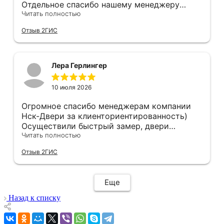
Отдельное спасибо нашему менеджеру
Анастасии, помогла сделать выбор, от
Читать полностью
которого мы в восторге! Быстро ,
Отзыв 2ГИС
профессионально, рекомендую.
Лера Герлингер
10 июля 2026
Огромное спасибо менеджерам компании
Нск-Двери за клиенториентированность)
Осуществили быстрый замер, двери
оказались в наличии. По доставке
Читать полностью
отдельное спасибо, впервые встречаю
Отзыв 2ГИС
компанию, где я могу указать удобный для
меня интервал времени, а не ждать весь
день🙏 Не могу не отметить качественный
Еще
монтаж дверей, спасибо мастеру Антону за
его труд!!!
Назад к списку