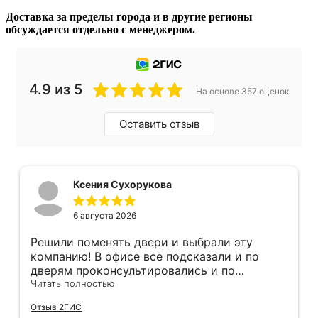
Доставка за пределы города и в другие регионы
обсуждается отдельно с менеджером.
4.9 из 5
На основе 357 оценок
Оставить отзыв
Ксения Сухорукова
6 августа 2026
Решили поменять двери и выбрали эту
компанию! В офисе все подсказали и по
дверям проконсультировались и по
фурнитуре. Анастасия ответила на все
Читать полностью
вопросы. Изготовление точно в срок!
Отзыв 2ГИС
Монтаж быстро, качественно и аккуратно,