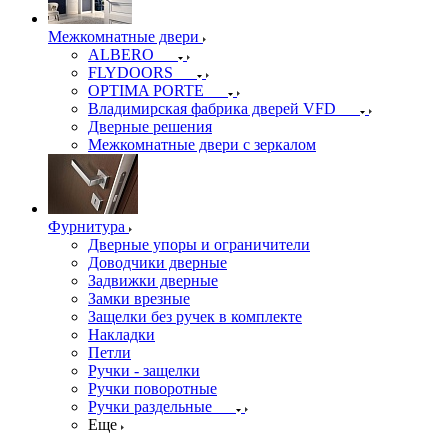
Межкомнатные двери
ALBERO
FLYDOORS
OPTIMA PORTE
Владимирская фабрика дверей VFD
Дверные решения
Межкомнатные двери c зеркалом
Фурнитура
Дверные упоры и ограничители
Доводчики дверные
Задвижки дверные
Замки врезные
Защелки без ручек в комплекте
Накладки
Петли
Ручки - защелки
Ручки поворотные
Ручки раздельные
Еще