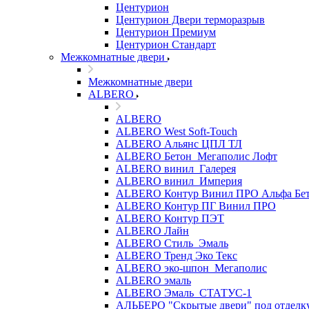
Центурион
Центурион Двери терморазрыв
Центурион Премиум
Центурион Стандарт
Межкомнатные двери
Межкомнатные двери
ALBERO
ALBERO
ALBERO West Soft-Touch
ALBERO Альянс ЦПЛ ТЛ
ALBERO Бетон_Мегаполис Лофт
ALBERO винил_Галерея
ALBERO винил_Империя
ALBERO Контур Винил ПРО Альфа Бе
ALBERO Контур ПГ Винил ПРО
ALBERO Контур ПЭТ
ALBERO Лайн
ALBERO Стиль_Эмаль
ALBERO Тренд Эко Текс
ALBERO эко-шпон_Мегаполис
ALBERO эмаль
ALBERO Эмаль_СТАТУС-1
АЛЬБЕРО "Скрытые двери" под отделк