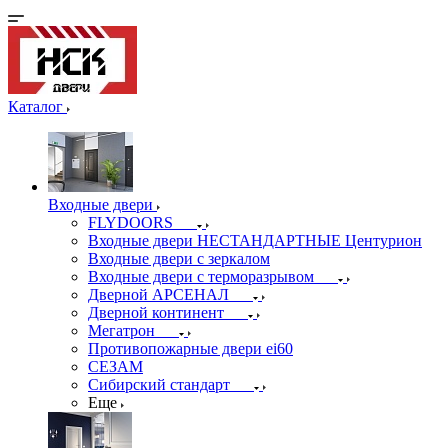
Каталог
Входные двери
FLYDOORS
Входные двери НЕСТАНДАРТНЫЕ Центурион
Входные двери с зеркалом
Входные двери с терморазрывом
Дверной АРСЕНАЛ
Дверной континент
Мегатрон
Противопожарные двери ei60
СЕЗАМ
Сибирский стандарт
Еще