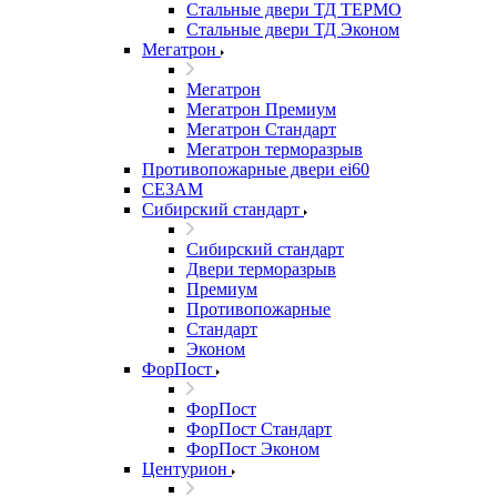
Стальные двери ТД ТЕРМО
Стальные двери ТД Эконом
Мегатрон
Мегатрон
Мегатрон Премиум
Мегатрон Стандарт
Мегатрон терморазрыв
Противопожарные двери ei60
СЕЗАМ
Сибирский стандарт
Сибирский стандарт
Двери терморазрыв
Премиум
Противопожарные
Стандарт
Эконом
ФорПост
ФорПост
ФорПост Стандарт
ФорПост Эконом
Центурион