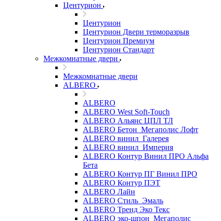
Центурион
Центурион
Центурион Двери терморазрыв
Центурион Премиум
Центурион Стандарт
Межкомнатные двери
Межкомнатные двери
ALBERO
ALBERO
ALBERO West Soft-Touch
ALBERO Альянс ЦПЛ ТЛ
ALBERO Бетон_Мегаполис Лофт
ALBERO винил_Галерея
ALBERO винил_Империя
ALBERO Контур Винил ПРО Альфа
Бета
ALBERO Контур ПГ Винил ПРО
ALBERO Контур ПЭТ
ALBERO Лайн
ALBERO Стиль_Эмаль
ALBERO Тренд Эко Текс
ALBERO эко-шпон_Мегаполис