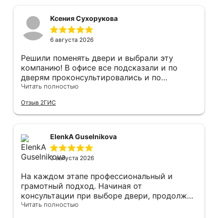
Ксения Сухорукова
6 августа 2026
Решили поменять двери и выбрали эту
компанию! В офисе все подсказали и по
дверям проконсультировались и по
фурнитуре. Анастасия ответила на все
Читать полностью
вопросы. Изготовление точно в срок!
Отзыв 2ГИС
Монтаж быстро, качественно и аккуратно,
Сергея прямо рекомендую! С утра до
вечера устанавливал, монтировал, весь
мусор убирает после монтажа. Рекомендую!
ElenkA Guselnikova
3 августа 2026
На каждом этапе профессиональный и
грамотный подход. Начиная от
консультации при выборе двери, продолжая
оперативным замером, завершая быстрой и
Читать полностью
качественной установкой, а за отделку и