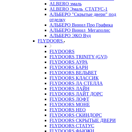
ALBERO эмаль
ALBERO Эмаль_СТАТУС-1
АЛЬБЕРО "Скрытые двери" под
отделку
АЛЬБЕРО Винил Про Графика
АЛЬБЕРО Винил_Мегаполис
АЛЬБЕРО ЭКО Вуд
FLYDOORS
FLYDOORS
FLYDOORS TRINITY (GVI)
FLYDOORS АУРА
FLYDOORS БАРН
FLYDOORS ВЕЛЬВЕТ
FLYDOORS КЛАССИК
FLYDOORS ЛА СТЕЛЛА
FLYDOORS ЛАЙН
FLYDOORS ЛАЙТ ДОРС
FLYDOORS ЛОФТ
FLYDOORS МОНЕ
FLYDOORS НЕО
FLYDOORS СКИНДОРС
FLYDOORS СКРЫТЫЕ ДВЕРИ
FLYDOORS СТАТУС
FLYDOORS ФЬЮЖН