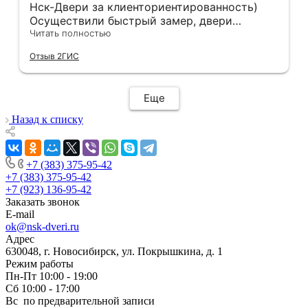
Нск-Двери за клиенториентированность)
Осуществили быстрый замер, двери
оказались в наличии. По доставке
Читать полностью
отдельное спасибо, впервые встречаю
Отзыв 2ГИС
компанию, где я могу указать удобный для
меня интервал времени, а не ждать весь
день🙏 Не могу не отметить качественный
Еще
монтаж дверей, спасибо мастеру Антону за
его труд!!!
Назад к списку
+7 (383) 375-95-42
+7 (383) 375-95-42
+7 (923) 136-95-42
Заказать звонок
E-mail
ok@nsk-dveri.ru
Адрес
630048, г. Новосибирск, ул. Покрышкина, д. 1
Режим работы
Пн-Пт 10:00 - 19:00
Сб 10:00 - 17:00
Вс по предварительной записи