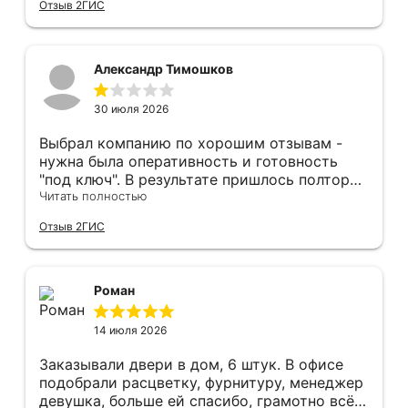
Отзыв 2ГИС
оформление двери - отдельное спасибо!
Рекомендуем и планируем в дальнейшем, по
вопросу дверей, обращаться сюда.
Александр Тимошков
30 июля 2026
Выбрал компанию по хорошим отзывам -
нужна была оперативность и готовность
"под ключ". В результате пришлось полтора
часа потратить на уборку подъезда, так как
Читать полностью
монтажники решили, что в услугу
Отзыв 2ГИС
"утилизация старой двери" не входит
уборка выломанного деревянного косяка и
образовавшегося строительного мусора.
После предъявления претензии менеджеру
Роман
получил только недовольный звонок от
монтажника, никаких извинений и попыток
14 июля 2026
урегулирования. С замерщиком и
менеджером специально обговаривал, что
Заказывали двери в дом, 6 штук. В офисе
нужна утилизация, мне это затруднительно -
подобрали расцветку, фурнитуру, менеджер
ограниченные физические возможности...
девушка, больше ей спасибо, грамотно всё