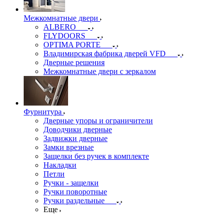
Межкомнатные двери
ALBERO
FLYDOORS
OPTIMA PORTE
Владимирская фабрика дверей VFD
Дверные решения
Межкомнатные двери c зеркалом
Фурнитура
Дверные упоры и ограничители
Доводчики дверные
Задвижки дверные
Замки врезные
Защелки без ручек в комплекте
Накладки
Петли
Ручки - защелки
Ручки поворотные
Ручки раздельные
Еще