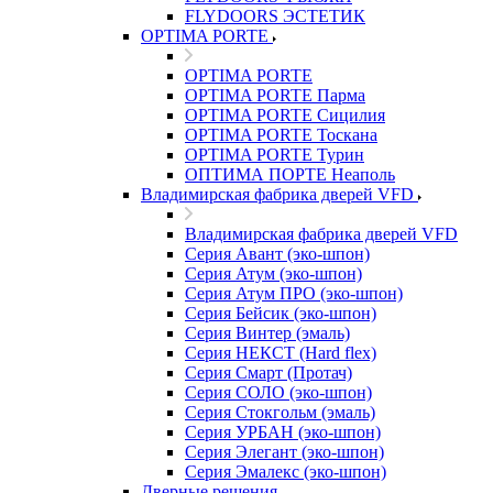
FLYDOORS ЭСТЕТИК
OPTIMA PORTE
OPTIMA PORTE
OPTIMA PORTE Парма
OPTIMA PORTE Сицилия
OPTIMA PORTE Тоскана
OPTIMA PORTE Турин
ОПТИМА ПОРТЕ Неаполь
Владимирская фабрика дверей VFD
Владимирская фабрика дверей VFD
Серия Авант (эко-шпон)
Серия Атум (эко-шпон)
Серия Атум ПРО (эко-шпон)
Серия Бейсик (эко-шпон)
Серия Винтер (эмаль)
Серия НЕКСТ (Hard flex)
Серия Смарт (Протач)
Серия СОЛО (эко-шпон)
Серия Стокгольм (эмаль)
Серия УРБАН (эко-шпон)
Серия Элегант (эко-шпон)
Серия Эмалекс (эко-шпон)
Дверные решения