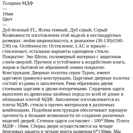
Толщина МДФ
—
10мм
Цвет
—
Дуб беленый FL, Ясень темный, Дуб серый, Серый
Возможности изготовления этой модели в нестандартных
размерах: любая ширина/высота, в диапазоне (30-130)/(160-
230) см. Особенности: Остекление, LAC и зеркало -
стеклопакет, остальные варианты одинарное стекло.
Покрытие: Эко Шпон, полимерный материал с защитным
слоем оверлей. Прочное и устойчивое к воздействию влаги,
жиров и бытовой не абразивной химии покрытие.
Конструкция: Дверные полотна серии Турин, имеют
царговую (рамную) конструкцию. Царговые дверные полотна
состоят из рамы и заполнения. Рама образована двумя
стоевыми царгами и двумя поперечными. Сердечник царги
выполнен из древесины хвойных пород по всей её длине и
облицован плитой МДФ. Заполнение изготавливается из
плиты МДФ, стекла и прочих материалов в различных
комбинациях. Подобная конструкция обеспечивает хорошую
прочность и большие возможности по созданию различных
моделей дверей. Сечение царги составляет - 100*38мм. Плита
МДФ - 10мм. Сборка двери осуществляется на четыре
березовых шканта и четыре винта размером 6*130мм. Мы