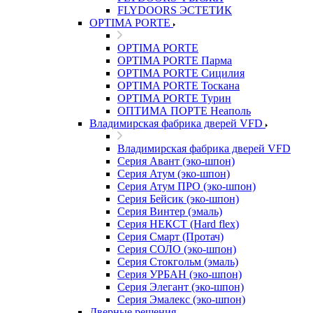
FLYDOORS ЭСТЕТИК
OPTIMA PORTE
OPTIMA PORTE
OPTIMA PORTE Парма
OPTIMA PORTE Сицилия
OPTIMA PORTE Тоскана
OPTIMA PORTE Турин
ОПТИМА ПОРТЕ Неаполь
Владимирская фабрика дверей VFD
Владимирская фабрика дверей VFD
Серия Авант (эко-шпон)
Серия Атум (эко-шпон)
Серия Атум ПРО (эко-шпон)
Серия Бейсик (эко-шпон)
Серия Винтер (эмаль)
Серия НЕКСТ (Hard flex)
Серия Смарт (Протач)
Серия СОЛО (эко-шпон)
Серия Стокгольм (эмаль)
Серия УРБАН (эко-шпон)
Серия Элегант (эко-шпон)
Серия Эмалекс (эко-шпон)
Дверные решения