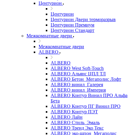
Центурион
Центурион
Центурион Двери терморазрыв
Центурион Премиум
Центурион Стандарт
Межкомнатные двери
Межкомнатные двери
ALBERO
ALBERO
ALBERO West Soft-Touch
ALBERO Альянс ЦПЛ ТЛ
ALBERO Бетон_Мегаполис Лофт
ALBERO винил_Галерея
ALBERO винил_Империя
ALBERO Контур Винил ПРО Альфа
Бета
ALBERO Контур ПГ Винил ПРО
ALBERO Контур ПЭТ
ALBERO Лайн
ALBERO Стиль_Эмаль
ALBERO Тренд Эко Текс
ALBERO эко-шпон_Мегаполис