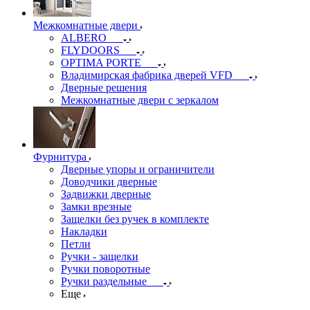
Межкомнатные двери
ALBERO
FLYDOORS
OPTIMA PORTE
Владимирская фабрика дверей VFD
Дверные решения
Межкомнатные двери c зеркалом
Фурнитура
Дверные упоры и ограничители
Доводчики дверные
Задвижки дверные
Замки врезные
Защелки без ручек в комплекте
Накладки
Петли
Ручки - защелки
Ручки поворотные
Ручки раздельные
Еще