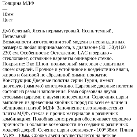
Толщина МДФ
—
10мм
Цвет
—
Дуб беленый, Ясень перламутровый, Ясень темный,
Пепельный
Возможности изготовления этой модели в нестандартных
размерах: любая ширина/высота, в диапазоне (30-130)/(160-
230) см. Особенности: Остекление, LAC и зеркало -
стеклопакет, остальные варианты одинарное стекло.
Покрытие: Эко Шпон, полимерный материал с защитным
слоем оверлей. Прочное и устойчивое к воздействию влаги,
жиров и бытовой не абразивной химии покрытие.
Конструкция: Дверные полотна серии Турин, имеют
царговую (рамную) конструкцию. Царговые дверные полотна
состоят из рамы и заполнения. Рама образована двумя
стоевыми царгами и двумя поперечными. Сердечник царги
выполнен из древесины хвойных пород по всей её длине и
облицован плитой МДФ. Заполнение изготавливается из
плиты МДФ, стекла и прочих материалов в различных
комбинациях. Подобная конструкция обеспечивает хорошую
прочность и большие возможности по созданию различных
моделей дверей. Сечение царги составляет - 100*38мм. Плита
МДФ - 10мм. Сборка двери осуществляется на четыре