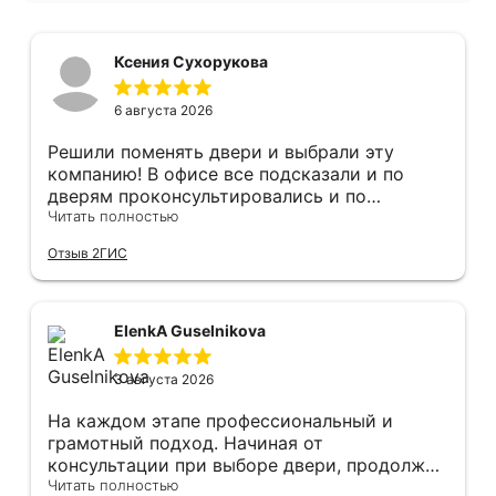
Ксения Сухорукова
6 августа 2026
Решили поменять двери и выбрали эту
компанию! В офисе все подсказали и по
дверям проконсультировались и по
фурнитуре. Анастасия ответила на все
Читать полностью
вопросы. Изготовление точно в срок!
Отзыв 2ГИС
Монтаж быстро, качественно и аккуратно,
Сергея прямо рекомендую! С утра до
вечера устанавливал, монтировал, весь
мусор убирает после монтажа. Рекомендую!
ElenkA Guselnikova
3 августа 2026
На каждом этапе профессиональный и
грамотный подход. Начиная от
консультации при выборе двери, продолжая
оперативным замером, завершая быстрой и
Читать полностью