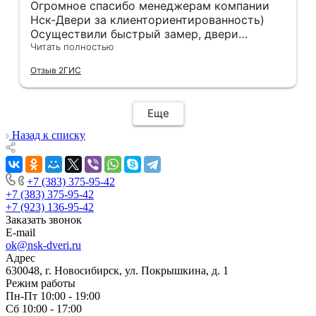
Огромное спасибо менеджерам компании
Нск-Двери за клиенториентированность)
Осуществили быстрый замер, двери
оказались в наличии. По доставке
Читать полностью
отдельное спасибо, впервые встречаю
Отзыв 2ГИС
компанию, где я могу указать удобный для
меня интервал времени, а не ждать весь
день🙏 Не могу не отметить качественный
Еще
монтаж дверей, спасибо мастеру Антону за
его труд!!!
Назад к списку
+7 (383) 375-95-42
+7 (383) 375-95-42
+7 (923) 136-95-42
Заказать звонок
E-mail
ok@nsk-dveri.ru
Адрес
630048, г. Новосибирск, ул. Покрышкина, д. 1
Режим работы
Пн-Пт 10:00 - 19:00
Сб 10:00 - 17:00