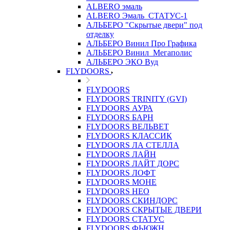
ALBERO эмаль
ALBERO Эмаль_СТАТУС-1
АЛЬБЕРО "Скрытые двери" под
отделку
АЛЬБЕРО Винил Про Графика
АЛЬБЕРО Винил_Мегаполис
АЛЬБЕРО ЭКО Вуд
FLYDOORS
FLYDOORS
FLYDOORS TRINITY (GVI)
FLYDOORS АУРА
FLYDOORS БАРН
FLYDOORS ВЕЛЬВЕТ
FLYDOORS КЛАССИК
FLYDOORS ЛА СТЕЛЛА
FLYDOORS ЛАЙН
FLYDOORS ЛАЙТ ДОРС
FLYDOORS ЛОФТ
FLYDOORS МОНЕ
FLYDOORS НЕО
FLYDOORS СКИНДОРС
FLYDOORS СКРЫТЫЕ ДВЕРИ
FLYDOORS СТАТУС
FLYDOORS ФЬЮЖН