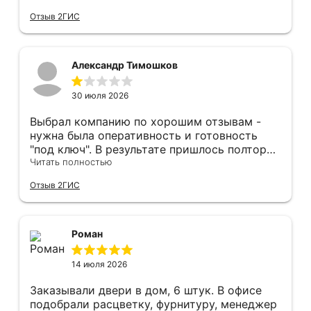
качественной установкой, а за отделку и
Отзыв 2ГИС
оформление двери - отдельное спасибо!
Рекомендуем и планируем в дальнейшем, по
вопросу дверей, обращаться сюда.
Александр Тимошков
30 июля 2026
Выбрал компанию по хорошим отзывам -
нужна была оперативность и готовность
"под ключ". В результате пришлось полтора
часа потратить на уборку подъезда, так как
Читать полностью
монтажники решили, что в услугу
Отзыв 2ГИС
"утилизация старой двери" не входит
уборка выломанного деревянного косяка и
образовавшегося строительного мусора.
После предъявления претензии менеджеру
Роман
получил только недовольный звонок от
монтажника, никаких извинений и попыток
14 июля 2026
урегулирования. С замерщиком и
менеджером специально обговаривал, что
Заказывали двери в дом, 6 штук. В офисе
нужна утилизация, мне это затруднительно -
подобрали расцветку, фурнитуру, менеджер